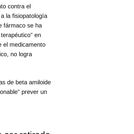
nto contra el
 la fisiopatología
e fármaco se ha
 terapéutico" en
ue el medicamento
co, no logra
as de beta amiloide
zonable" prever un