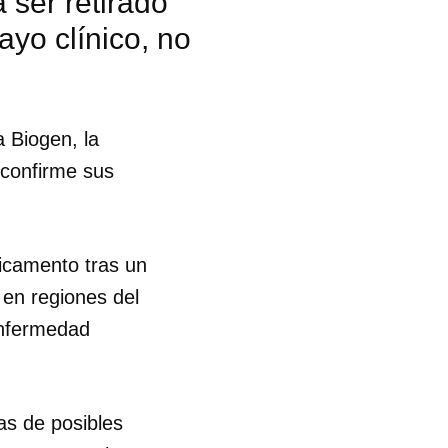
ser retirado
yo clínico, no
a Biogen, la
confirme sus
icamento tras un
 en regiones del
enfermedad
 tu
as de posibles