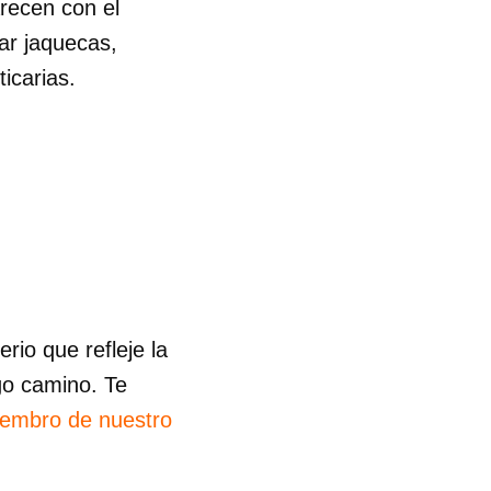
recen con el
ar jaquecas,
R
icarias.
io que refleje la
go camino. Te
iembro de nuestro