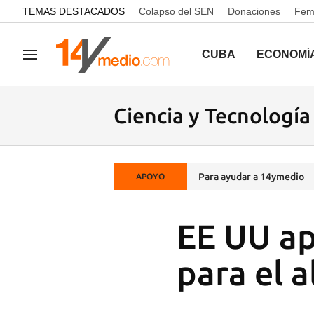
common.go-to-content
TEMAS DESTACADOS
Colapso del SEN
Donaciones
Femi
CUBA
ECONOMÍ
Navegación
Ciencia y Tecnología
Para ayudar a 14ymedio
APOYO
EE UU ap
para el 