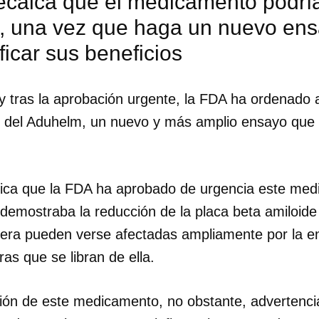
calca que el medicamento podría 
, una vez que haga un nuevo ensa
ificar sus beneficios
y tras la aprobación urgente, la FDA ha ordenado 
 del Aduhelm, un nuevo y más amplio ensayo que 
ica que la FDA ha aprobado de urgencia este med
demostraba la reducción de la placa beta amiloide
pera pueden verse afectadas ampliamente por la 
s que se libran de ella.
dar como favorito
 poder guardar como favorito, primero has de iniciar sesión con
ción de este medicamento, no obstante, advertenci
ta de 14ymedio.