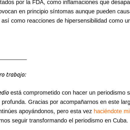
itados por la FDA, como inflamaciones que desapa
ovocan en principio síntomas aunque pueden caus
INICIAR SESIÓN
CANCELA
así como reacciones de hipersensibilidad como urt
_________
o trabajo:
dio
está comprometido con hacer un periodismo ser
a profunda. Gracias por acompañarnos en este lar
ntinúes apoyándonos, pero esta vez
haciéndote m
mos seguir transformando el periodismo en Cuba.