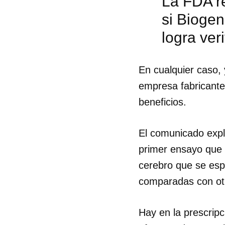
La FDA re
si Biogen
logra ver
En cualquier caso, 
empresa fabricante
beneficios.
El comunicado expl
primer ensayo que 
cerebro que se es
comparadas con otra
Guar
Para
Hay en la prescrip
cuen