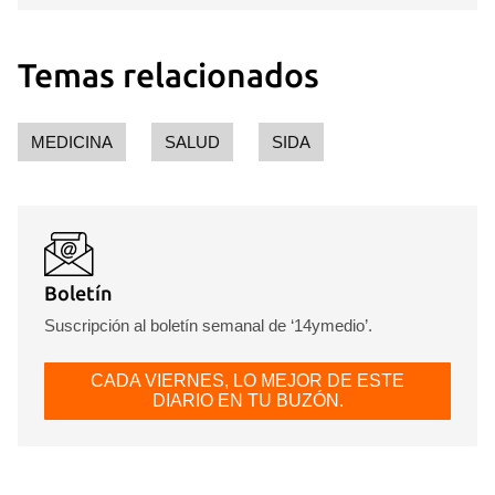
Temas relacionados
MEDICINA
SALUD
SIDA
Guardar como favorito
Para poder guardar como favorito, primero has de
iniciar sesión con tu cuenta de 14ymedio.
Boletín
Suscripción al boletín semanal de ‘14ymedio’.
INICIAR SESIÓN
CANCELAR
CADA VIERNES, LO MEJOR DE ESTE
DIARIO EN TU BUZÓN.