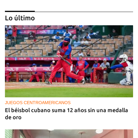
Lo último
IA
China lanza una organización internacional de
gobernanza de la IA con 29 países, entre ellos
Cuba
JUEGOS CENTROAMERICANOS
El béisbol cubano suma 12 años sin una medalla
de oro