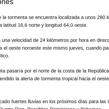
ones
 la tormenta se encuentra localizada a unos 280 k
 latitud 16,6 norte y longitud 64,0 oeste.
 una velocidad de 24 kilómetros por hora en direcc
ia el oeste noroeste este mismo jueves, cuando pa
Rico.
nta pasaría por el norte de la costa de la Repúbli
ndido la alerta de tormenta tropical hacia el oeste
dar como favorito
ado fuertes lluvias en los próximos días para las 
 poder guardar como favorito, primero has de iniciar sesión con
ta de 14ymedio.