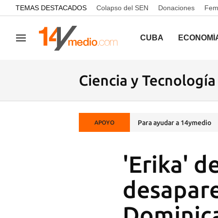
common.go-to-content
TEMAS DESTACADOS
Colapso del SEN
Donaciones
Femi
CUBA
ECONOMÍ
Navegación
Ciencia y Tecnología
Para ayudar a 14ymedio
APOYO
'Erika' 
desapare
Dominic