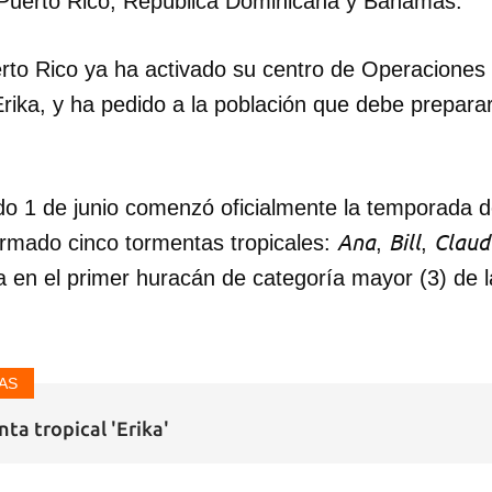
, Puerto Rico, República Dominicana y Bahamas.
INICIAR SESIÓN
CANCELA
rto Rico ya ha activado su centro de Operacione
Erika, y ha pedido a la población que debe prepara
o 1 de junio comenzó oficialmente la temporada d
Ana
Bill
Claud
ormado cinco tormentas tropicales:
,
,
a en el primer huracán de categoría mayor (3) de 
AS
ta tropical 'Erika'