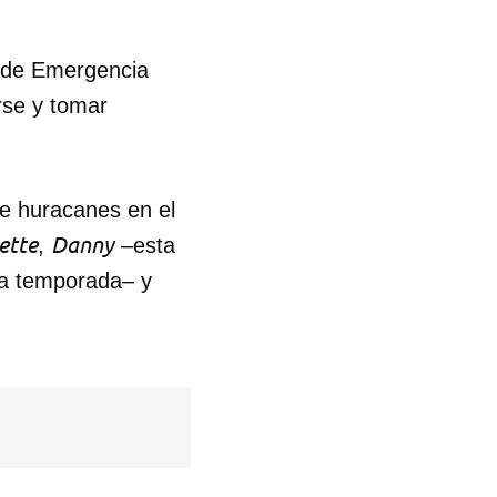
R
s de Emergencia
rse y tomar
e huracanes en el
ette
Danny
,
–esta
la temporada– y