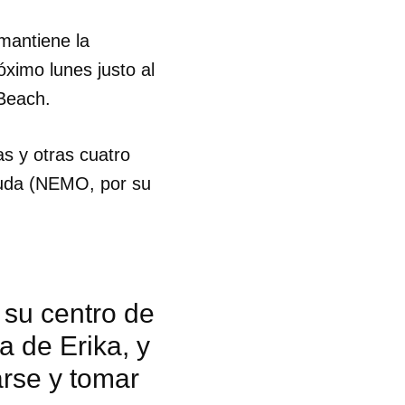
 mantiene la
óximo lunes justo al
 Beach.
s y otras cuatro
buda (NEMO, por su
 su centro de
 de Erika, y
rse y tomar