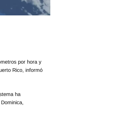
ómetros por hora y
uerto Rico, informó
istema ha
n Dominica,