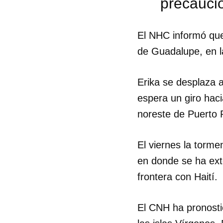
precauci
El NHC informó que
de Guadalupe, en la
Erika se desplaza a
espera un giro hac
noreste de Puerto 
El viernes la torme
en donde se ha exte
frontera con Haití.
Guar
El CNH ha pronostic
Para
cuen