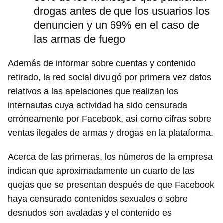
drogas antes de que los usuarios los
denuncien y un 69% en el caso de
las armas de fuego
Además de informar sobre cuentas y contenido
retirado, la red social divulgó por primera vez datos
relativos a las apelaciones que realizan los
internautas cuya actividad ha sido censurada
erróneamente por Facebook, así como cifras sobre
Guardar como favorito
ventas ilegales de armas y drogas en la plataforma.
Para poder guardar como favorito, primero has de
iniciar sesión con tu cuenta de 14ymedio.
Acerca de las primeras, los números de la empresa
indican que aproximadamente un cuarto de las
INICIAR SESIÓN
CANCELAR
quejas que se presentan después de que Facebook
haya censurado contenidos sexuales o sobre
desnudos son avaladas y el contenido es