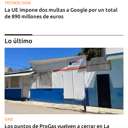
TECNOLOGÍA
La UE impone dos multas a Google por un total
de 890 millones de euros
Lo último
IA
China lanza una organización internacional de
gobernanza de la IA con 29 países, entre ellos
Cuba
GAS
Los puntos de ProGas vuelven a cerrar en La