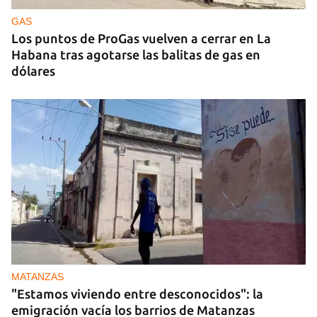
gobernanza de la IA con 29 países, entre ellos
Cuba
GAS
Los puntos de ProGas vuelven a cerrar en La
Habana tras agotarse las balitas de gas en
dólares
MATANZAS
"Estamos viviendo entre desconocidos": la
emigración vacía los barrios de Matanzas