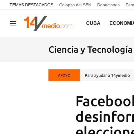
common.go-to-content
TEMAS DESTACADOS
Colapso del SEN
Donaciones
Femi
CUBA
ECONOMÍ
Navegación
Ciencia y Tecnología
Para ayudar a 14ymedio
APOYO
Facebook
desinfor
eleccion