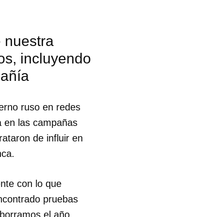
 nuestra
os, incluyendo
pañía
erno ruso en redes
ta en las campañas
ataron de influir en
nca.
ente con lo que
ncontrado pruebas
 tu
 borramos el año