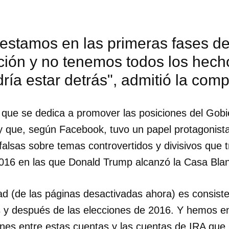
estamos en las primeras fases de
ción y no tenemos todos los hech
ría estar detrás", admitió la com
 que se dedica a promover las posiciones del Gobi
t y que, según Facebook, tuvo un papel protagonis
falsas sobre temas controvertidos y divisivos que tr
2016 en las que Donald Trump alcanzó la Casa Bla
dad (de las páginas desactivadas ahora) es consist
dar como favorito
 y después de las elecciones de 2016. Y hemos e
 poder guardar como favorito, primero has de iniciar sesión con
ta de 14ymedio.
nes entre estas cuentas y las cuentas de IRA que