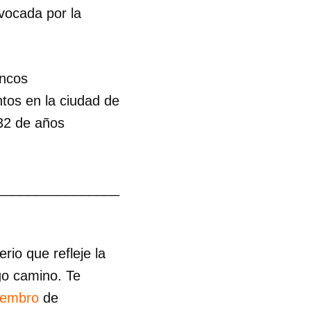
nvocada por la
ancos
tos en la ciudad de
 32 de años
________________
io que refleje la
go camino. Te
iembro
de