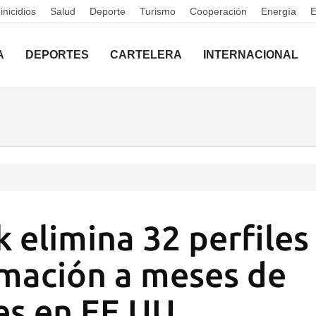
nicidios
Salud
Deporte
Turismo
Cooperación
Energía
A
DEPORTES
CARTELERA
INTERNACIONAL
 elimina 32 perfiles
mación a meses de
es en EE UU