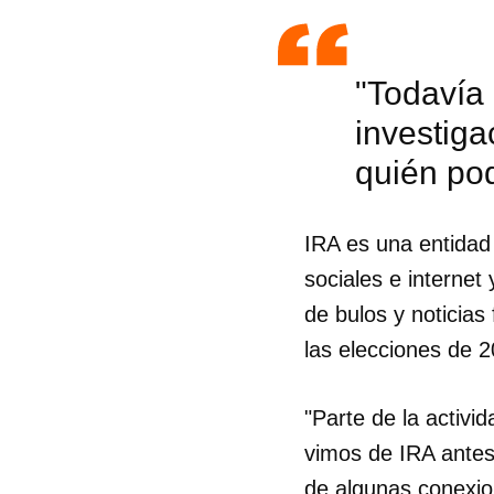
"Todavía 
investiga
quién pod
IRA es una entidad
sociales e interne
de bulos y noticias 
las elecciones de 
"Parte de la activi
Guar
vimos de IRA antes
Para
cuen
de algunas conexio