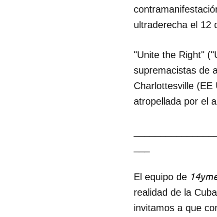
contramanifestación
ultraderecha el 12
"Unite the Right" (
supremacistas de a
Charlottesville (E
atropellada por el
_______________
___
14yme
El equipo de
realidad de la Cub
invitamos a que co