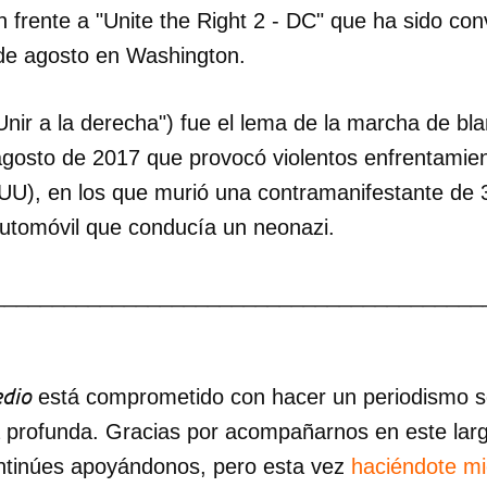
 frente a "Unite the Right 2 - DC" que ha sido co
 de agosto en Washington.
"Unir a la derecha") fue el lema de la marcha de bl
gosto de 2017 que provocó violentos enfrentamien
E UU), en los que murió una contramanifestante de
 automóvil que conducía un neonazi.
_________________________________________
dio
está comprometido con hacer un periodismo ser
a profunda. Gracias por acompañarnos en este lar
ntinúes apoyándonos, pero esta vez
haciéndote m