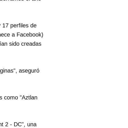
R
 17 perfiles de
enece a Facebook)
ían sido creadas
ginas", aseguró
s como "Aztlan
ht 2 - DC", una