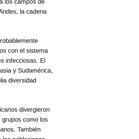
, a los campos de
s Andes, la cadena
 probablemente
dos con el sistema
s infecciosas. El
rasia y Sudamérica,
lia diversidad
icanos divergieron
e grupos como los
rcanos. También