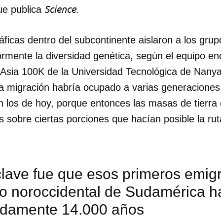
Science
ue publica
.
ficas dentro del subcontinente aislaron a los grup
ormente la diversidad genética, según el equipo e
sia 100K de la Universidad Tecnológica de Nany
ga migración habría ocupado a varias generaciones
 los de hoy, porque entonces las masas de tierra e
s sobre ciertas porciones que hacían posible la rut
lave fue que esos primeros emigr
dar como favorito
mo noroccidental de Sudamérica h
damente 14.000 años
 poder guardar como favorito, primero has de iniciar sesión con
ta de 14ymedio.