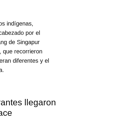
os indígenas,
ncabezado por el
ang de Singapur
, que recorrieron
ran diferentes y el
a.
antes llegaron
ace
 tu