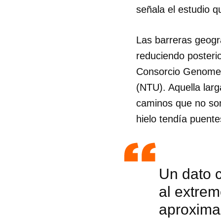
señala el estudio q
Las barreras geográ
reduciendo posteri
Consorcio GenomeA
(NTU). Aquella lar
caminos que no son
hielo tendía puente
Un dato c
Guar
al extre
aproxima
Para
cuen