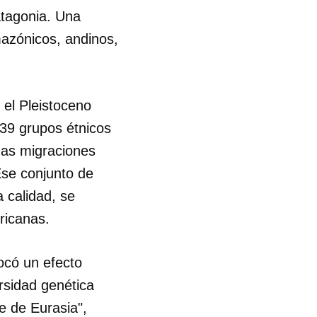
atagonia. Una
mazónicos, andinos,
 el Pleistoceno
39 grupos étnicos
guas migraciones
Ese conjunto de
 calidad, se
ricanas.
ocó un efecto
rsidad genética
e de Eurasia",