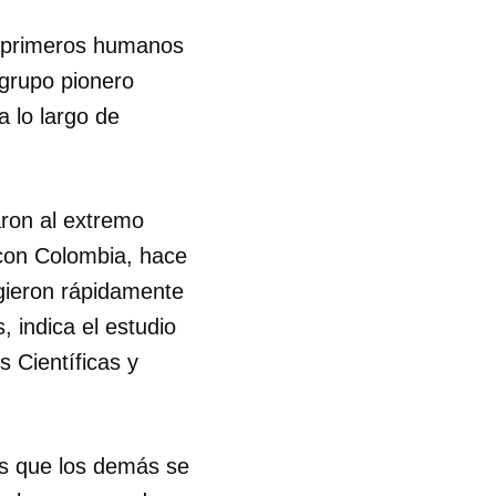
s primeros humanos
R
 grupo pionero
 lo largo de
aron al extremo
con Colombia, hace
gieron rápidamente
indica el estudio
s Científicas y
s que los demás se