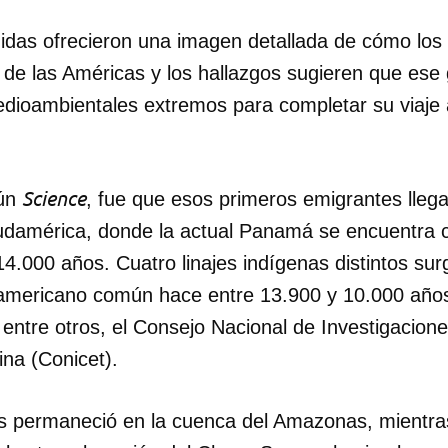
uidas ofrecieron una imagen detallada de cómo lo
INICIAR SESIÓN
CANCELA
 de las Américas y los hallazgos sugieren que ese
dioambientales extremos para completar su viaje a
Science
gún
, fue que esos primeros emigrantes lleg
udamérica, donde la actual Panamá se encuentra 
.000 años. Cuatro linajes indígenas distintos sur
mericano común hace entre 13.900 y 10.000 años, 
, entre otros, el Consejo Nacional de Investigacione
ina (Conicet).
s permaneció en la cuenca del Amazonas, mientra