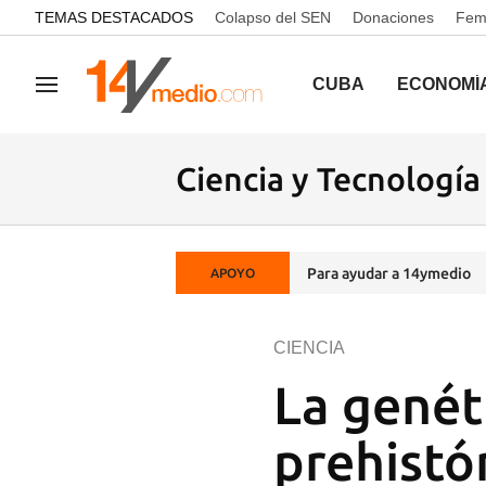
common.go-to-content
TEMAS DESTACADOS
Colapso del SEN
Donaciones
Femi
CUBA
ECONOMÍ
Navegación
Ciencia y Tecnología
Para ayudar a 14ymedio
APOYO
CIENCIA
La genét
prehistó