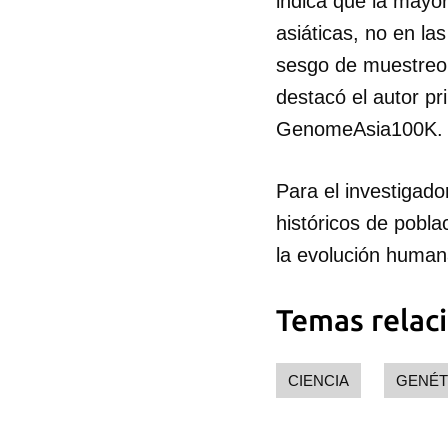
indica que la mayo
asiáticas, no en l
sesgo de muestreo 
destacó el autor pri
GenomeAsia100K.
Para el investigad
históricos de pobla
la evolución human
Temas relac
CIENCIA
GENÉT