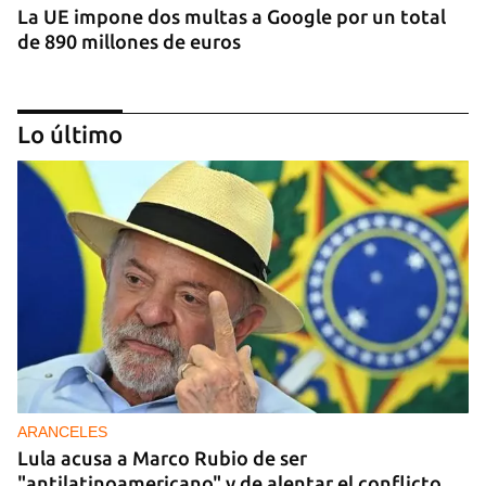
La UE impone dos multas a Google por un total
de 890 millones de euros
Lo último
IA
China lanza una organización internacional de
gobernanza de la IA con 29 países, entre ellos
Cuba
ARANCELES
Lula acusa a Marco Rubio de ser
"antilatinoamericano" y de alentar el conflicto