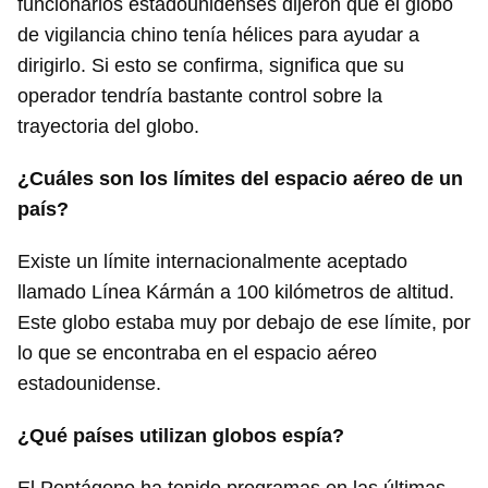
funcionarios estadounidenses dijeron que el globo
de vigilancia chino tenía hélices para ayudar a
dirigirlo. Si esto se confirma, significa que su
operador tendría bastante control sobre la
trayectoria del globo.
¿Cuáles son los límites del espacio aéreo de un
país?
Guardar como favorito
Existe un límite internacionalmente aceptado
Para poder guardar como favorito, primero has de
llamado Línea Kármán a 100 kilómetros de altitud.
iniciar sesión con tu cuenta de 14ymedio.
Este globo estaba muy por debajo de ese límite, por
INICIAR SESIÓN
CANCELAR
lo que se encontraba en el espacio aéreo
estadounidense.
¿Qué países utilizan globos espía?