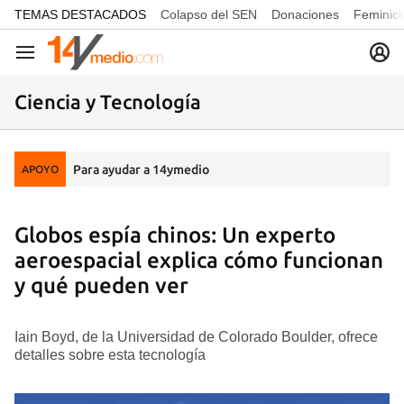
common.go-to-content
TEMAS DESTACADOS
Colapso del SEN
Donaciones
Feminici
Navegación
Ciencia y Tecnología
Para ayudar a 14ymedio
APOYO
Globos espía chinos: Un experto
aeroespacial explica cómo funcionan
y qué pueden ver
Iain Boyd, de la Universidad de Colorado Boulder, ofrece
detalles sobre esta tecnología