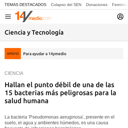
common.go-to-content
TEMAS DESTACADOS
Colapso del SEN
Donaciones
Feminici
Navegación
Ciencia y Tecnología
Para ayudar a 14ymedio
APOYO
CIENCIA
Hallan el punto débil de una de las
15 bacterias más peligrosas para la
salud humana
La bacteria 'Pseudomonas aeruginosa', presente en el
suelo, el agua y ambientes húmedos, es una causa