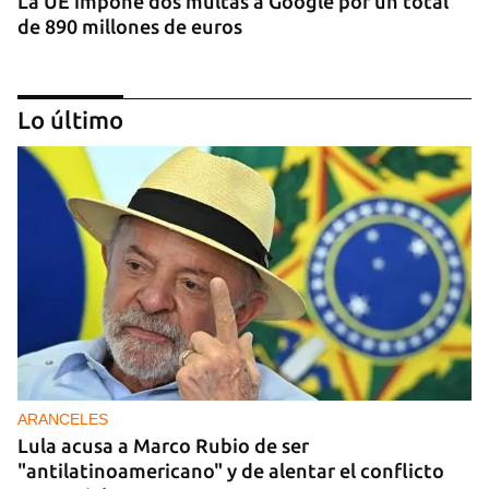
La UE impone dos multas a Google por un total
de 890 millones de euros
Lo último
IA
China lanza una organización internacional de
gobernanza de la IA con 29 países, entre ellos
Cuba
ARANCELES
Lula acusa a Marco Rubio de ser
"antilatinoamericano" y de alentar el conflicto