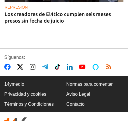
REPRESIÓN
Los creadores de El4tico cumplen seis meses
presos sin fecha de juicio
Síguenos:
14ymedio
Normas para comentar
Privacidad y cookies
Aviso Legal
BANCARIZACIÓN
Términos y Condiciones
Contacto
La ausencia de un mercado de divisas operativo
explica la escasez de efectivo en moneda
nacional