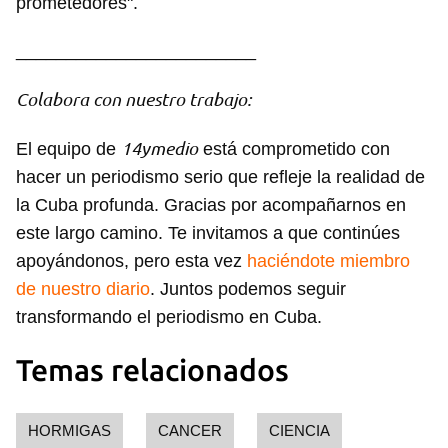
prometedores".
________________________
Colabora con nuestro trabajo:
14ymedio
El equipo de
está comprometido con
Guardar como favorito
hacer un periodismo serio que refleje la realidad de
Para poder guardar como favorito, primero has de
la Cuba profunda. Gracias por acompañarnos en
iniciar sesión con tu cuenta de 14ymedio.
este largo camino. Te invitamos a que continúes
INICIAR SESIÓN
CANCELAR
apoyándonos, pero esta vez
haciéndote miembro
de nuestro diario
. Juntos podemos seguir
transformando el periodismo en Cuba.
Temas relacionados
HORMIGAS
CANCER
CIENCIA