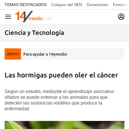
common.go-to-content
TEMAS DESTACADOS
Colapso del SEN
Donaciones
Feminici
Navegación
Ciencia y Tecnología
Para ayudar a 14ymedio
APOYO
Las hormigas pueden oler el cáncer
Según un estudio, mediante el aprendizaje asociativo
olfativo se puede entrenar a los animales para que
detecten las sustancias volátiles que produce la
enfermedad