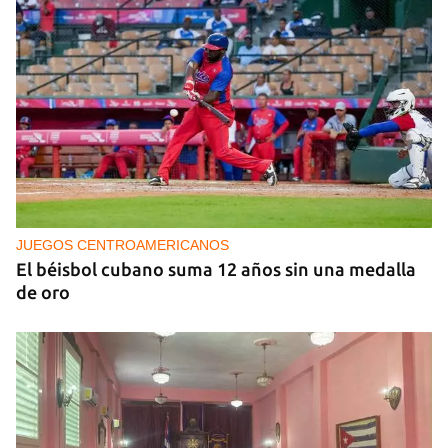
IA
China lanza una organización internacional de
gobernanza de la IA con 29 países, entre ellos
Cuba
JUEGOS CENTROAMERICANOS
El béisbol cubano suma 12 años sin una medalla
de oro