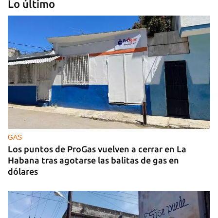
Lo último
IA
China lanza una organización internacional de
gobernanza de la IA con 29 países, entre ellos
Cuba
GAS
Los puntos de ProGas vuelven a cerrar en La
Habana tras agotarse las balitas de gas en
dólares