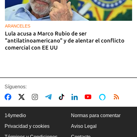
ARANCELES
Lula acusa a Marco Rubio de ser
"antilatinoamericano" y de alentar el conflicto
comercial con EE UU
Síguenos:
14ymedio
Normas para comentar
Privacidad y cookies
Aviso Legal
GASOLINA
Términos y Condiciones
Contacto