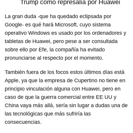
Trump como represalia por Huawei
La gran duda -que ha quedado eclipsada por
Google- es qué hará Microsoft, cuyo sistema
operativo Windows es usado por los ordenadores y
tabletas de Huawei, pero pese a ser consultada
sobre ello por Efe, la compañía ha evitado
Guardar como favorito
pronunciarse al respecto por el momento.
Para poder guardar como favorito, primero has de
También fuera de los focos estos últimos días está
iniciar sesión con tu cuenta de 14ymedio.
Apple, ya que la empresa de Cupertino no tiene en
INICIAR SESIÓN
CANCELAR
principio vinculación alguna con Huawei, pero en
caso de que la guerra comercial entre EE UU y
China vaya más allá, sería sin lugar a dudas una de
las tecnológicas que más sufriría las
consecuencias.