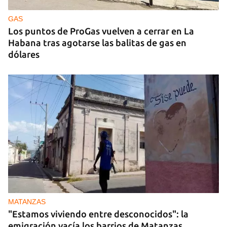
gobernanza de la IA con 29 países, entre ellos
Cuba
GAS
Los puntos de ProGas vuelven a cerrar en La
Habana tras agotarse las balitas de gas en
dólares
MATANZAS
"Estamos viviendo entre desconocidos": la
emigración vacía los barrios de Matanzas