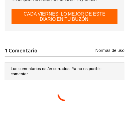
CADA VIERNES, LO MEJOR DE ESTE
DIARIO EN TU BUZÓN.
1 Comentario
Normas de uso
Los comentarios están cerrados. Ya no es posible
comentar
Guardar como favorito
Para poder guardar como favorito, primero has de
iniciar sesión con tu cuenta de 14ymedio.
INICIAR SESIÓN
CANCELAR