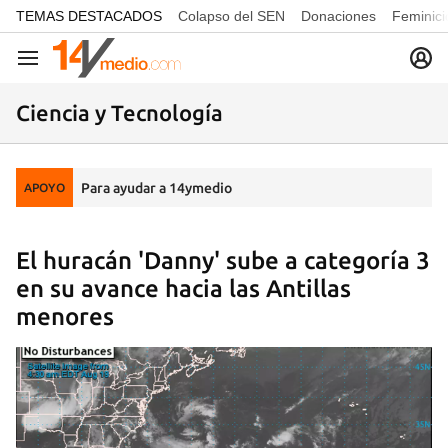
common.go-to-content
TEMAS DESTACADOS
Colapso del SEN
Donaciones
Feminici
Navegación
Ciencia y Tecnología
Para ayudar a 14ymedio
APOYO
El huracán 'Danny' sube a categoría 3
en su avance hacia las Antillas
menores