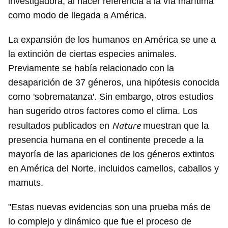
investigadora, al hacer referencia a la vía marítima
Para poder guardar como favorito, primero has de
como modo de llegada a América.
iniciar sesión con tu cuenta de 14ymedio.
La expansión de los humanos en América se une a
INICIAR SESIÓN
CANCELAR
la extinción de ciertas especies animales.
Previamente se había relacionado con la
desaparición de 37 géneros, una hipótesis conocida
como 'sobrematanza'. Sin embargo, otros estudios
han sugerido otros factores como el clima. Los
Nature
resultados publicados en
muestran que la
presencia humana en el continente precede a la
mayoría de las apariciones de los géneros extintos
en América del Norte, incluidos camellos, caballos y
mamuts.
"Estas nuevas evidencias son una prueba más de
lo complejo y dinámico que fue el proceso de