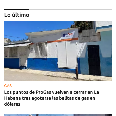
Lo último
IA
China lanza una organización internacional de
gobernanza de la IA con 29 países, entre ellos
Cuba
GAS
Los puntos de ProGas vuelven a cerrar en La
Habana tras agotarse las balitas de gas en
dólares