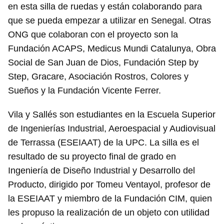
en esta silla de ruedas y están colaborando para
que se pueda empezar a utilizar en Senegal. Otras
ONG que colaboran con el proyecto son la
Fundación ACAPS, Medicus Mundi Catalunya, Obra
Social de San Juan de Dios, Fundación Step by
Step, Gracare, Asociación Rostros, Colores y
Sueños y la Fundación Vicente Ferrer.
Guardar como favorito
Vila y Sallés son estudiantes en la Escuela Superior
Para poder guardar como favorito, primero has de
iniciar sesión con tu cuenta de 14ymedio.
de Ingenierías Industrial, Aeroespacial y Audiovisual
de Terrassa (ESEIAAT) de la UPC. La silla es el
INICIAR SESIÓN
CANCELAR
resultado de su proyecto final de grado en
Ingeniería de Diseño Industrial y Desarrollo del
Producto, dirigido por Tomeu Ventayol, profesor de
la ESEIAAT y miembro de la Fundación CIM, quien
les propuso la realización de un objeto con utilidad