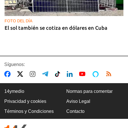
FOTO DEL DÍA
El sol también se cotiza en dólares en Cuba
Síguenos:
14ymedio
Normas para comentar
Privacidad y cookies
Aviso Legal
GAS
Términos y Condiciones
Contacto
Los puntos de ProGas vuelven a cerrar en La
Habana tras agotarse las balitas de gas en