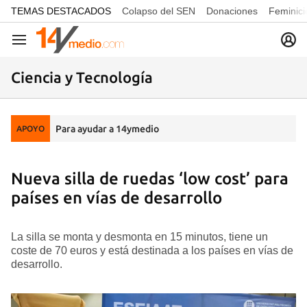
common.go-to-content
TEMAS DESTACADOS
Colapso del SEN
Donaciones
Feminici
Navegación
Ciencia y Tecnología
Para ayudar a 14ymedio
APOYO
Nueva silla de ruedas ‘low cost’ para
países en vías de desarrollo
La silla se monta y desmonta en 15 minutos, tiene un
coste de 70 euros y está destinada a los países en vías de
desarrollo.