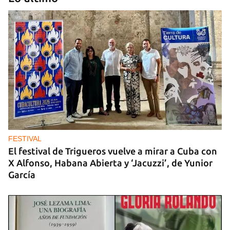
IA
China lanza una organización internacional de
gobernanza de la IA con 29 países, entre ellos
Cuba
FESTIVAL
El festival de Trigueros vuelve a mirar a Cuba con
X Alfonso, Habana Abierta y ‘Jacuzzi’, de Yunior
García