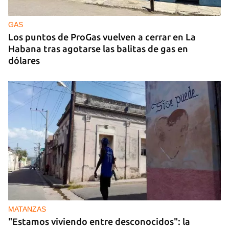
China lanza una organización internacional de
gobernanza de la IA con 29 países, entre ellos
Cuba
GAS
Los puntos de ProGas vuelven a cerrar en La
Habana tras agotarse las balitas de gas en
dólares
MATANZAS
"Estamos viviendo entre desconocidos": la