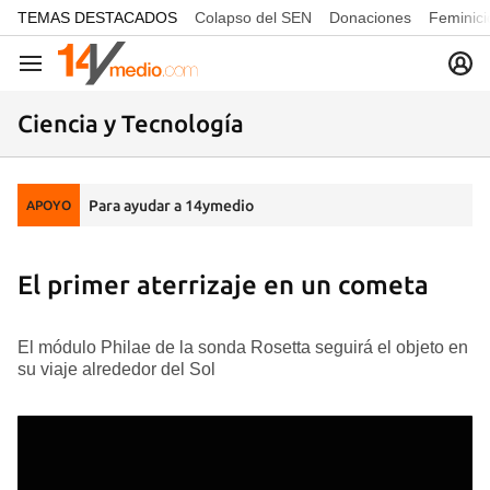
common.go-to-content
TEMAS DESTACADOS
Colapso del SEN
Donaciones
Feminici
Navegación
Ciencia y Tecnología
Para ayudar a 14ymedio
APOYO
El primer aterrizaje en un cometa
El módulo Philae de la sonda Rosetta seguirá el objeto en
su viaje alrededor del Sol