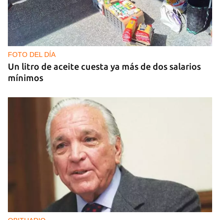
IA
China lanza una organización internacional de
gobernanza de la IA con 29 países, entre ellos
Cuba
FOTO DEL DÍA
Un litro de aceite cuesta ya más de dos salarios
mínimos