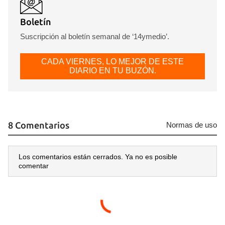
Boletín
Suscripción al boletín semanal de ‘14ymedio’.
Guardar como favorito
Para poder guardar como favorito, primero has de
CADA VIERNES, LO MEJOR DE ESTE
iniciar sesión con tu cuenta de 14ymedio.
DIARIO EN TU BUZÓN.
INICIAR SESIÓN
CANCELAR
8 Comentarios
Normas de uso
Los comentarios están cerrados. Ya no es posible
comentar