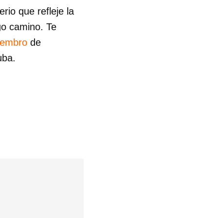
io que refleje la
go camino. Te
iembro
de
uba.