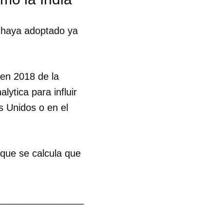
 haya adoptado ya
en 2018 de la
ytica para influir
 Unidos o en el
 tu
que se calcula que
R
________________