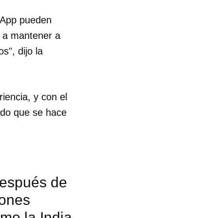
tsApp pueden
r a mantener a
", dijo la
iencia, y con el
ido que se hace
después de
iones
mo la India