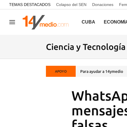
common.go-to-content
TEMAS DESTACADOS
Colapso del SEN
Donaciones
Femi
CUBA
ECONOMÍ
Navegación
Ciencia y Tecnología
Para ayudar a 14ymedio
APOYO
WhatsApp
mensajes
falsas