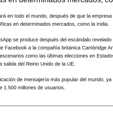
ará en todo el mundo, después de que la empresa
cíficas en determinados mercados, como la India.
sApp se produce después del escándalo revelado 
 de Facebook a la compañía británica Cambridge Anal
scenarios como las últimas elecciones en Estados
a salida del Reino Unido de la UE.
dar como favorito
 poder guardar como favorito, primero has de iniciar sesión con
icación de mensajería más popular del mundo, ya 
ta de 14ymedio.
e 1.500 millones de usuarios.
INICIAR SESIÓN
CANCELA
_________________________________________