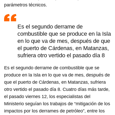
parámetros técnicos.
Es el segundo derrame de
combustible que se produce en la Isla
en lo que va de mes, después de que
Guardar como favorito
el puerto de Cárdenas, en Matanzas,
sufriera otro vertido el pasado día 8
Para poder guardar como favorito, primero has de
iniciar sesión con tu cuenta de 14ymedio.
Es el segundo derrame de combustible que se
INICIAR SESIÓN
CANCELAR
produce en la Isla en lo que va de mes, después de
que el puerto de Cárdenas, en Matanzas, sufriera
otro vertido el pasado día 8. Cuatro días más tarde,
el pasado viernes 12, los especialistas del
Ministerio seguían los trabajos de “mitigación de los
impactos por los derrames de petróleo”, entre los