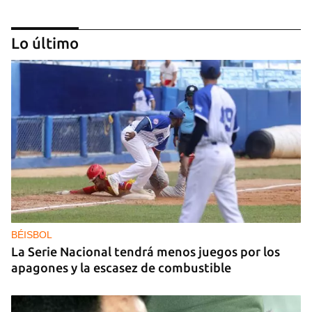
Lo último
GAS
Los puntos de ProGas vuelven a cerrar en La
Habana tras agotarse las balitas de gas en
dólares
BÉISBOL
La Serie Nacional tendrá menos juegos por los
apagones y la escasez de combustible