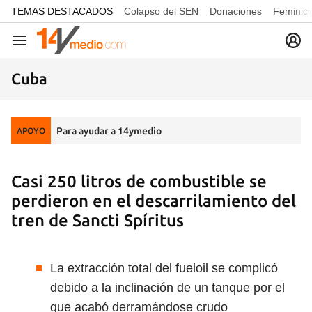
common.go-to-content
TEMAS DESTACADOS
Colapso del SEN
Donaciones
Feminici
Navegación
Cuba
Para ayudar a 14ymedio
APOYO
Casi 250 litros de combustible se
perdieron en el descarrilamiento del
tren de Sancti Spíritus
La extracción total del fueloil se complicó
debido a la inclinación de un tanque por el
que acabó derramándose crudo