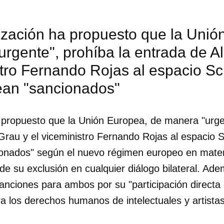
ización ha propuesto que la Unió
rgente", prohíba la entrada de A
stro Fernando Rojas al espacio S
an "sancionados"
 propuesto que la Unión Europea, de manera "urgen
Grau y el viceministro Fernando Rojas al espacio
onados" según el nuevo régimen europeo en mater
 su exclusión en cualquier diálogo bilateral. Ad
nciones para ambos por su "participación directa 
dar como favorito
ra los derechos humanos de intelectuales y artista
 poder guardar como favorito, primero has de iniciar sesión con
ta de 14ymedio.