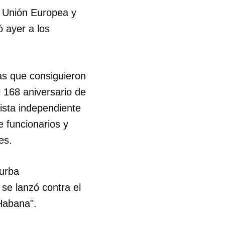
 Unión Europea y
ó ayer a los
tas que consiguieron
l 168 aniversario de
dista independiente
 funcionarios y
es.
turba
se lanzó contra el
 Habana".