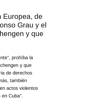
n Europea, de
lonso Grau y el
chengen y que
te", prohíba la
 Schengen y que
ia de derechos
emás, también
en actos violentos
s en Cuba".
 tu