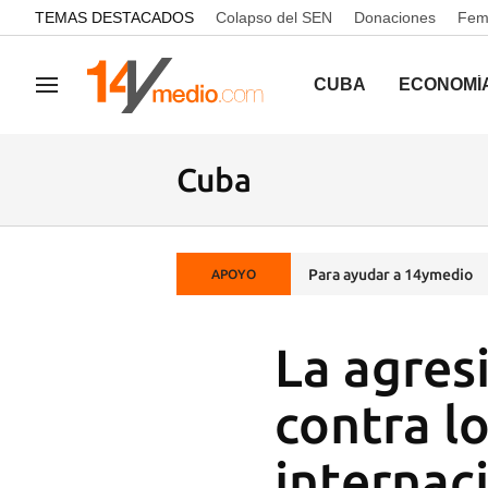
common.go-to-content
TEMAS DESTACADOS
Colapso del SEN
Donaciones
Femi
CUBA
ECONOMÍ
Navegación
Cuba
Para ayudar a 14ymedio
APOYO
La agres
contra l
internac