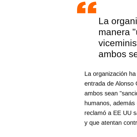
La organ
manera "u
vicemini
ambos se
La organización ha
entrada de Alonso 
ambos sean "sanci
humanos, además de
reclamó a EE UU sa
Guar
y que atentan cont
Para
cuen