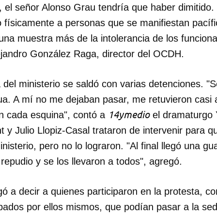
, el señor Alonso Grau tendría que haber dimitido
o físicamente a personas que se manifiestan pací
INICIAR SESIÓN
CANCELA
una muestra más de la intolerancia de los funciona
ejandro González Raga, director del OCDH.
a del ministerio se saldó con varias detenciones. "S
a. A mí no me dejaban pasar, me retuvieron casi al
14ymedio
en cada esquina", contó a
el dramaturgo 
nt y Julio Llopiz-Casal trataron de intervenir para 
nisterio, pero no lo lograron. "Al final llegó una g
repudio y se los llevaron a todos", agregó.
gó a decir a quienes participaron en la protesta, 
ados por ellos mismos, que podían pasar a la sede 