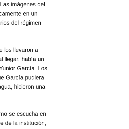
. Las imágenes del
ficamente en un
R
rios del régimen
e los llevaron a
 llegar, había un
Yunior García. Los
que García pudiera
uagua, hicieron una
como se escucha en
de la institución,