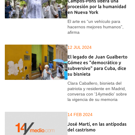
Campos-Pons lidera una
procesión por la humanidad
en Nueva York
El arte es “un vehículo para
hacernos mejores humanos”,
afirma
12 JUL 2024
El legado de Juan Gualberto
Gómez es "democrático y
subversivo" para Cuba, dice
su bisnieta
Clara Caballero, bisnieta del
patriota y residente en Madrid,
conversa con '14ymedio' sobre
la vigencia de su memoria
14 FEB 2024
José Martí, en las antípodas
del castrismo