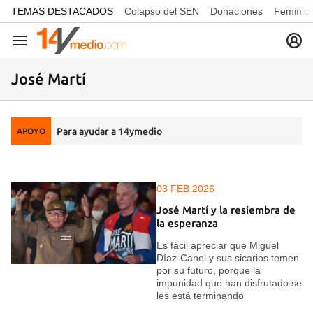
common.go-to-content
TEMAS DESTACADOS
Colapso del SEN
Donaciones
Feminici
Navegación
José Martí
Para ayudar a 14ymedio
APOYO
03 FEB 2026
José Martí y la resiembra de
la esperanza
Es fácil apreciar que Miguel
Díaz-Canel y sus sicarios temen
por su futuro, porque la
impunidad que han disfrutado se
les está terminando