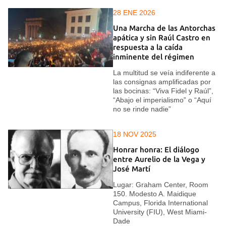
28 ENE 2026
Una Marcha de las Antorchas
apática y sin Raúl Castro en
respuesta a la caída
inminente del régimen
La multitud se veía indiferente a
las consignas amplificadas por
las bocinas: “Viva Fidel y Raúl”,
“Abajo el imperialismo” o “Aquí
no se rinde nadie”
18 NOV 2025
Honrar honra: El diálogo
entre Aurelio de la Vega y
José Martí
Lugar: Graham Center, Room
150. Modesto A. Maidique
Campus, Florida International
University (FIU), West Miami-
Dade