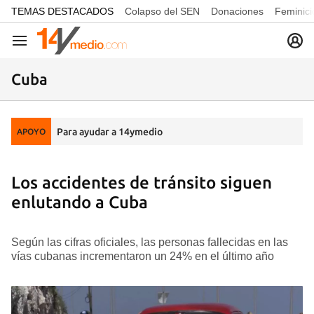
common.go-to-content
TEMAS DESTACADOS
Colapso del SEN
Donaciones
Feminici
Navegación
Cuba
Para ayudar a 14ymedio
APOYO
Los accidentes de tránsito siguen
enlutando a Cuba
Según las cifras oficiales, las personas fallecidas en las
vías cubanas incrementaron un 24% en el último año