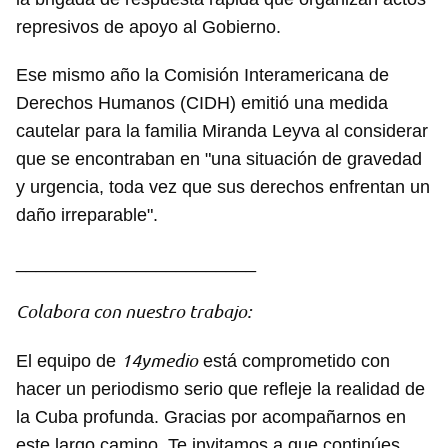
represivos de apoyo al Gobierno.
Ese mismo año la Comisión Interamericana de
Derechos Humanos (CIDH) emitió una medida
cautelar para la familia Miranda Leyva al considerar
que se encontraban en "una situación de gravedad
y urgencia, toda vez que sus derechos enfrentan un
daño irreparable".
________________________
Guardar como favorito
Para poder guardar como favorito, primero has de
Colabora con nuestro trabajo:
iniciar sesión con tu cuenta de 14ymedio.
14ymedio
El equipo de
está comprometido con
INICIAR SESIÓN
CANCELAR
hacer un periodismo serio que refleje la realidad de
la Cuba profunda. Gracias por acompañarnos en
este largo camino. Te invitamos a que continúes