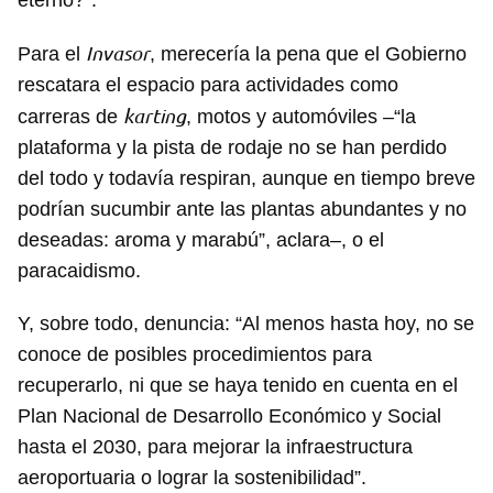
Invasor
Para el
, merecería la pena que el Gobierno
rescatara el espacio para actividades como
karting
carreras de
, motos y automóviles –“la
plataforma y la pista de rodaje no se han perdido
del todo y todavía respiran, aunque en tiempo breve
podrían sucumbir ante las plantas abundantes y no
deseadas: aroma y marabú”, aclara–, o el
paracaidismo.
Guardar como favorito
Y, sobre todo, denuncia: “Al menos hasta hoy, no se
Para poder guardar como favorito, primero has de
conoce de posibles procedimientos para
iniciar sesión con tu cuenta de 14ymedio.
recuperarlo, ni que se haya tenido en cuenta en el
INICIAR SESIÓN
CANCELAR
Plan Nacional de Desarrollo Económico y Social
hasta el 2030, para mejorar la infraestructura
aeroportuaria o lograr la sostenibilidad”.