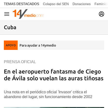
common.go-to-content
TEMAS DESTACADOS
Colapso del SEN
Donaciones
Feminici
Navegación
Cuba
Para ayudar a 14ymedio
APOYO
PRENSA OFICIAL
En el aeropuerto fantasma de Ciego
de Ávila solo vuelan las auras tiñosas
Una nota en el periódico oficial 'Invasor' critica el
abandono del lugar, sin funcionamiento desde 2002