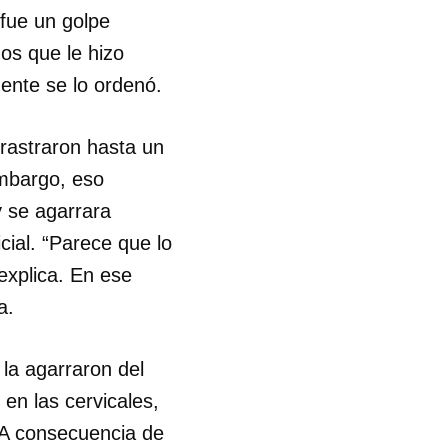
fue un golpe
R
os que le hizo
gente se lo ordenó.
rrastraron hasta un
embargo, eso
y se agarrara
cial. “Parece que lo
explica. En ese
la.
la agarraron del
en las cervicales,
 A consecuencia de