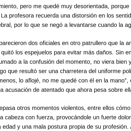
imiento, pero me quedé muy desorientada, porque 
INICIAR SESIÓN
CANCELA
La profesora recuerda una distorsión en los sentid
bral, por lo que se negó a levantarse cuando la a
ecieron dos oficiales en otro patrullero que la a
 quitó los espejuelos para evitar más daños. Sin 
sumado a la confusión del momento, no viera bien 
lgo que resultó ser una charretera del uniforme poli
menos, lo aflojé, no me quedé con él en la mano”, 
la acusación de atentado que ahora pesa sobre el
pasa otros momentos violentos, entre ellos cómo 
la cabeza con fuerza, provocándole un fuerte dolor 
la edad y una mala postura propia de su profesión.