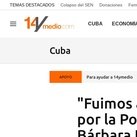
common.go-to-content
TEMAS DESTACADOS
Colapso del SEN
Donaciones
Femi
CUBA
ECONOMÍ
Navegación
Cuba
Para ayudar a 14ymedio
APOYO
"Fuimos 
por la Po
Bárbara