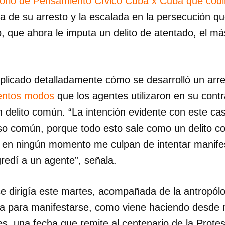
torio de Pensamiento Cívico Cuba x Cuba que codi
ia de su arresto y la escalada en la persecución qu
, que ahora le imputa un delito de atentado, el má
.
xplicado detalladamente cómo se desarrolló un arre
lentos modos
que los agentes utilizaron en su contr
n delito común. “La intención evidente con este ca
so común, porque todo esto sale como un delito 
los en ningún momento me culpan de intentar manif
redí a un agente”, señala.
 dirigía este martes, acompañada de la antropól
a para manifestarse, como viene haciendo desde 
s, una fecha que remite al centenario de la Protes