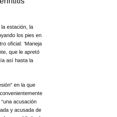
rintitis
la estación, la
oyando los pies en
tro oficial: ‘Maneja
te, que le apretó
a así hasta la
esión” en la que
o convenientemente
r “una acusación
stada y acusada de