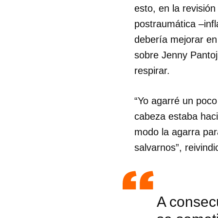
esto, en la revisió
postraumática –infl
debería mejorar e
sobre Jenny Pantoj
respirar.
“Yo agarré un poco 
cabeza estaba haci
modo la agarra para
salvarnos”, reivin
A consecu