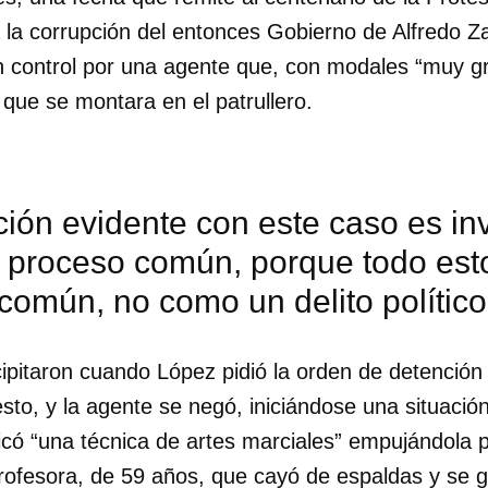
ra la corrupción del entonces Gobierno de Alfredo 
n control por una agente que, con modales “muy g
ó que se montara en el patrullero.
ción evidente con este caso es i
 proceso común, porque todo est
 común, no como un delito político
ipitaron cuando López pidió la orden de detención 
esto, y la agente se negó, iniciándose una situaci
dar como favorito
ticó “una técnica de artes marciales” empujándola p
 poder guardar como favorito, primero has de iniciar sesión con
profesora, de 59 años, que cayó de espaldas y se 
ta de 14ymedio.