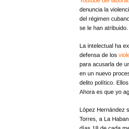
Youtube del labora
denuncia la violenc
del régimen cubano
se le han atribuido
La intelectual ha e
defensa de los
vio
para acusarla de u
en un nuevo proce
delito político. El
Ahora es que yo ag
López Hernández se
Torres, a La Haban
días 18 de cada me