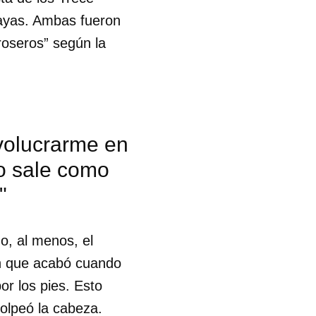
Zayas. Ambas fueron
roseros” según la
nvolucrarme en
o sale como
"
o, al menos, el
ón que acabó cuando
or los pies. Esto
 tu
golpeó la cabeza.