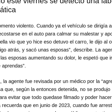
ó este viernes se detectó una labe
ática
mento violento. Cuando ya el vehículo se dirigía a 
recostarse en el auto para calmar su malestar y ap
lla vio que yo hice eso detuvo el carro, le dijo al o
igo atrás, y sacó unas esposas”, describe. La agen
las esposas aumentando su dolor, le espetó que irí
e aprendas”.
 la agente fue revisada por un médico por la “agr
sa que, según la entonces detenida, no se produj
ara evitar que todo quedase filmado y poder hace
ra recuerda que en junio de 2023, cuando fue arre