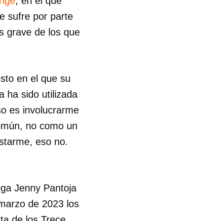
rige
, en el que
e sufre por parte
s grave de los que
sto en el que su
a ha sido utilizada
so es involucrarme
común, no como un
estarme, eso no.
oga Jenny Pantoja
marzo de 2023 los
ta de los Trece