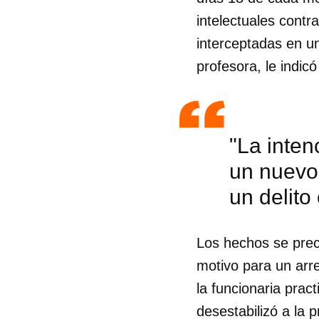
intelectuales cont
interceptadas en u
profesora, le indic
"La inten
un nuevo
un delito
Los hechos se prec
motivo para un arr
Guar
la funcionaria prac
Para
desestabilizó a la 
cuen