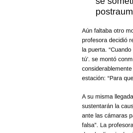
se someti
postraum
Aún faltaba otro mo
profesora decidió 
la puerta. “Cuando e
tú’. se montó conm
considerablemente 
estación: “Para qu
A su misma llegada,
sustentarán la cau
ante las cámaras p
falsa”. La profeso