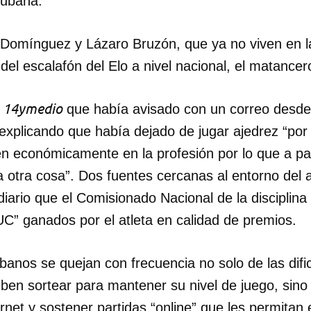
 cubana.
Domínguez y Lázaro Bruzón, que ya no viven en la 
el escalafón del Elo a nivel nacional, el matancer
14ymedio
a
que había avisado con un correo desde
xplicando que había dejado de jugar ajedrez “por l
en económicamente en la profesión por lo que a pa
a otra cosa”. Dos fuentes cercanas al entorno del 
iario que el Comisionado Nacional de la disciplina
C” ganados por el atleta en calidad de premios.
banos se quejan con frecuencia no solo de las difi
en sortear para mantener su nivel de juego, sino d
rnet y sostener partidas “online” que les permitan