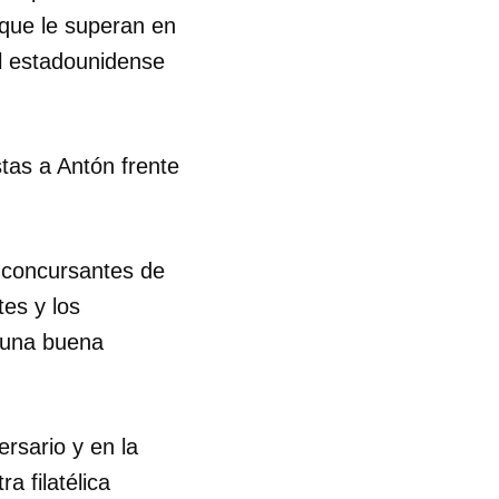
que le superan en
R
l estadounidense
tas a Antón frente
 concursantes de
es y los
r una buena
rsario y en la
a filatélica