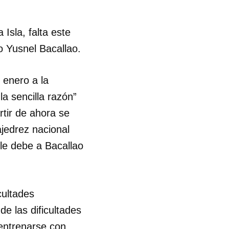
Isla, falta este
o Yusnel Bacallao.
 enero a la
a sencilla razón”
rtir de ahora se
ajedrez nacional
 le debe a Bacallao
cultades
e las dificultades
 entrenarse con