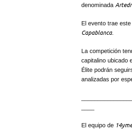
Artedr
denominada
El evento trae este
Capablanca
.
La competición ten
capitalino ubicado 
Élite podrán seguir
analizadas por espe
_______________
____
14yme
El equipo de