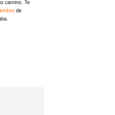
go camino. Te
iembro
de
uba.