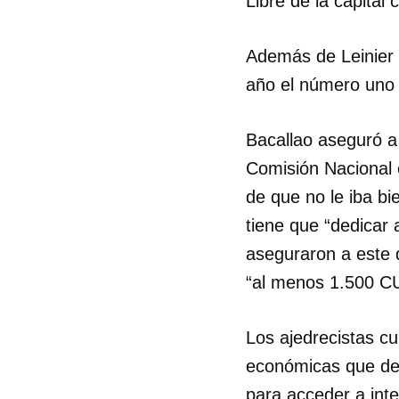
Libre de la capital
Además de Leinier 
año el número uno d
Bacallao aseguró 
Comisión Nacional e
de que no le iba bi
tiene que “dedicar 
aseguraron a este d
“al menos 1.500 CU
Los ajedrecistas cu
económicas que deb
para acceder a inte