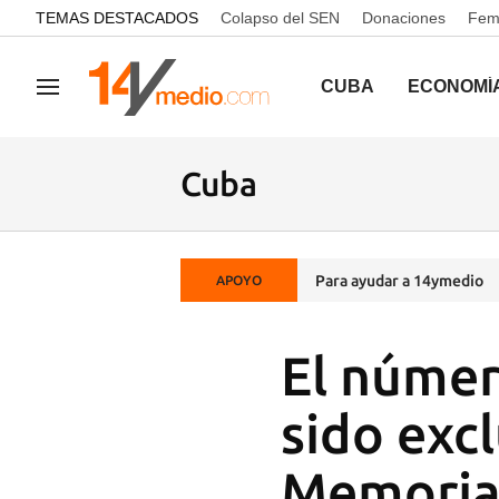
common.go-to-content
TEMAS DESTACADOS
Colapso del SEN
Donaciones
Femi
CUBA
ECONOMÍ
Navegación
Cuba
Para ayudar a 14ymedio
APOYO
El númer
sido exc
Memori