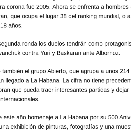
ra corona fue 2005. Ahora se enfrenta a hombres 
INICIAR SESIÓN
CANCELA
n, que ocupa el lugar 38 del ranking mundial, o a
 18 años.
segunda ronda los duelos tendrán como protagonis
vanchuk contra Yuri y Baskaran ante Albornoz.
 también el grupo Abierto, que agrupa a unos 214
n llegado a La Habana. La cifra no tiene precedent
oran que pueda traer interesantes partidas y deja
internacionales.
e este año homenaje a La Habana por su 500 Anive
na exhibición de pinturas, fotografías y una muestr