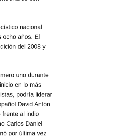
cístico nacional
s ocho años. El
dición del 2008 y
 número uno durante
nicio en lo más
istas, podría liderar
español David Antón
frente al indio
o Carlos Daniel
 tu
anó por última vez