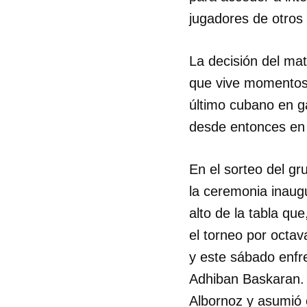
jugadores de otros
La decisión del mat
que vive momentos 
último cubano en g
desde entonces en 
En el sorteo del gr
la ceremonia inaug
alto de la tabla que
el torneo por octav
y este sábado enfre
Guar
Adhiban Baskaran. 
Para
cuen
Albornoz y asumió e