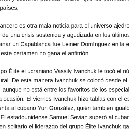
 países.
ancero es otra mala noticia para el universo ajedre
de una crisis sostenida y agudizada en los último
anar un Capablanca fue Leinier Domínguez en la e
este certamen no gana el anfitrión.
upo Élite el ucraniano Vassily Ivanchuk le tocó el
ural. De esta manera Ivanchuk se colocó desde el i
, aunque no está entre los favoritos de los especial
a ocasión. El viernes Ivanchuk hizo tablas con el 
nta al cubano Yuri González, quién también igualó 
dar como favorito
El estadounidense Samuel Sevian superó al cuban
 poder guardar como favorito, primero has de iniciar sesión con
ta de 14ymedio.
n solitario el liderazgo del grupo Élite.Ivanchuk g