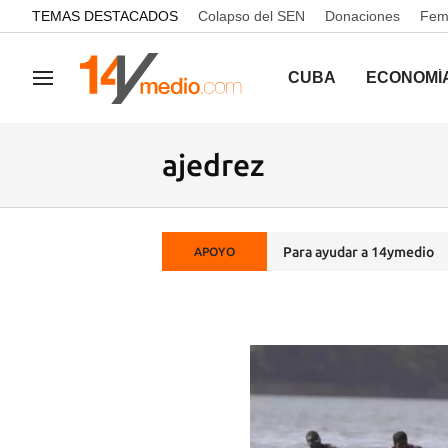
common.go-to-content
TEMAS DESTACADOS
Colapso del SEN
Donaciones
Femi
CUBA
ECONOMÍ
Navegación
ajedrez
Para ayudar a 14ymedio
APOYO