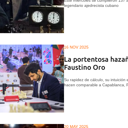
Este miércoles se cumplieron 137 a
legendario ajedrecista cubano
16 NOV 2025
La portentosa hazañ
Faustino Oro
Su rapidez de cálculo, su intuición 
hacen comparable a Capablanca, F
20 MAY 2025