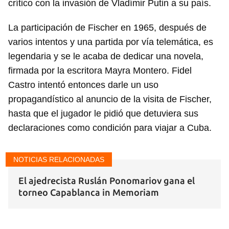
crítico con la invasión de Vladímir Putin a su país.
La participación de Fischer en 1965, después de
varios intentos y una partida por vía telemática, es
legendaria y se le acaba de dedicar una novela,
firmada por la escritora Mayra Montero. Fidel
Castro intentó entonces darle un uso
propagandístico al anuncio de la visita de Fischer,
Guardar como favorito
hasta que el jugador le pidió que detuviera sus
Para poder guardar como favorito, primero has de
declaraciones como condición para viajar a Cuba.
iniciar sesión con tu cuenta de 14ymedio.
NOTICIAS RELACIONADAS
INICIAR SESIÓN
CANCELAR
El ajedrecista Ruslán Ponomariov gana el
torneo Capablanca in Memoriam