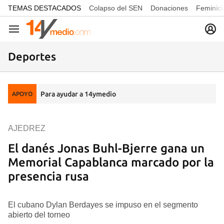
common.go-to-content
TEMAS DESTACADOS
Colapso del SEN
Donaciones
Feminici
Navegación
Deportes
Para ayudar a 14ymedio
APOYO
AJEDREZ
El danés Jonas Buhl-Bjerre gana un
Memorial Capablanca marcado por la
presencia rusa
El cubano Dylan Berdayes se impuso en el segmento
abierto del torneo