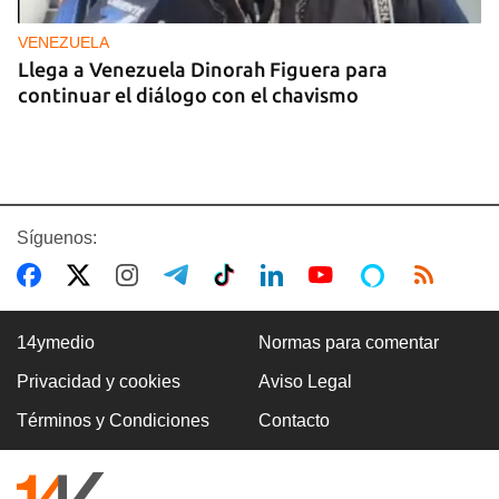
VENEZUELA
Llega a Venezuela Dinorah Figuera para
continuar el diálogo con el chavismo
Síguenos:
14ymedio
Normas para comentar
Privacidad y cookies
Aviso Legal
FOTO DEL DÍA
Términos y Condiciones
Contacto
Un litro de aceite cuesta ya más de dos salarios
mínimos