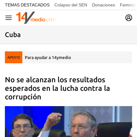
common.go-to-content
TEMAS DESTACADOS
Colapso del SEN
Donaciones
Feminici
Navegación
Cuba
Para ayudar a 14ymedio
APOYO
No se alcanzan los resultados
esperados en la lucha contra la
corrupción