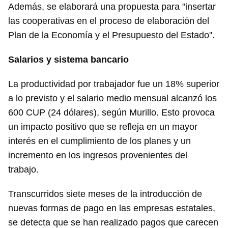
Para poder guardar como favorito, primero has de
Además, se elaborará una propuesta para "insertar
iniciar sesión con tu cuenta de 14ymedio.
las cooperativas en el proceso de elaboración del
Plan de la Economía y el Presupuesto del Estado".
INICIAR SESIÓN
CANCELAR
Salarios y sistema bancario
La productividad por trabajador fue un 18% superior
a lo previsto y el salario medio mensual alcanzó los
600 CUP (24 dólares), según Murillo. Esto provoca
un impacto positivo que se refleja en un mayor
interés en el cumplimiento de los planes y un
incremento en los ingresos provenientes del
trabajo.
Transcurridos siete meses de la introducción de
nuevas formas de pago en las empresas estatales,
se detecta que se han realizado pagos que carecen