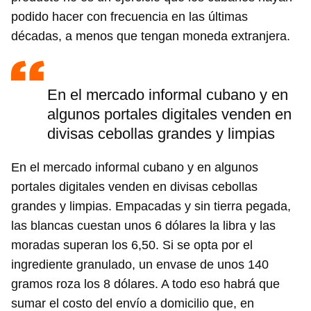
podido hacer con frecuencia en las últimas
décadas, a menos que tengan moneda extranjera.
En el mercado informal cubano y en
algunos portales digitales venden en
divisas cebollas grandes y limpias
Guardar como favorito
En el mercado informal cubano y en algunos
Para poder guardar como favorito, primero has de
portales digitales venden en divisas cebollas
iniciar sesión con tu cuenta de 14ymedio.
grandes y limpias. Empacadas y sin tierra pegada,
las blancas cuestan unos 6 dólares la libra y las
INICIAR SESIÓN
CANCELAR
moradas superan los 6,50. Si se opta por el
ingrediente granulado, un envase de unos 140
gramos roza los 8 dólares. A todo eso habrá que
sumar el costo del envío a domicilio que, en