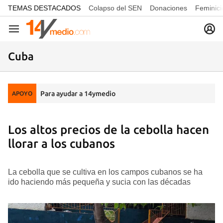
common.go-to-content
TEMAS DESTACADOS
Colapso del SEN
Donaciones
Feminici
Navegación
Cuba
Para ayudar a 14ymedio
APOYO
Los altos precios de la cebolla hacen
llorar a los cubanos
La cebolla que se cultiva en los campos cubanos se ha
ido haciendo más pequeña y sucia con las décadas