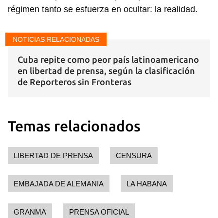
régimen tanto se esfuerza en ocultar: la realidad.
NOTICIAS RELACIONADAS
Guardar como favorito
Cuba repite como peor país latinoamericano
Para poder guardar como favorito, primero has de
en libertad de prensa, según la clasificación
iniciar sesión con tu cuenta de 14ymedio.
de Reporteros sin Fronteras
INICIAR SESIÓN
CANCELAR
Temas relacionados
LIBERTAD DE PRENSA
CENSURA
EMBAJADA DE ALEMANIA
LA HABANA
GRANMA
PRENSA OFICIAL