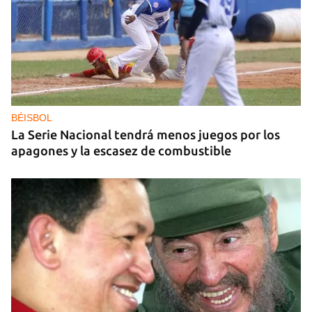
GAS
Los puntos de ProGas vuelven a cerrar en La
Habana tras agotarse las balitas de gas en
dólares
BÉISBOL
La Serie Nacional tendrá menos juegos por los
apagones y la escasez de combustible