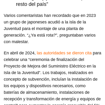
resto del país”
Guardar como favorito
Para poder guardar como favorito, primero has de
Varios comentaristas han recordado que en 2023
iniciar sesión con tu cuenta de 14ymedio.
un grupo de japoneses acudió a la isla de la
INICIAR SESIÓN
CANCELAR
Juventud para el montaje de una planta de
generación. “¿Ya está rota?”, preguntaban varios
con malestar.
En abril de 2024,
las autoridades se dieron cita
para
celebrar una “ceremonia de finalización del
Proyecto de Mejora del Suministro Eléctrico en la
Isla de la Juventud”. Los trabajos, realizados en
concepto de subvención, incluían la instalación de
los equipos y dispositivos necesarios, como
baterías de almacenamiento, instalaciones de
recepción y transformación de energía y equipos de