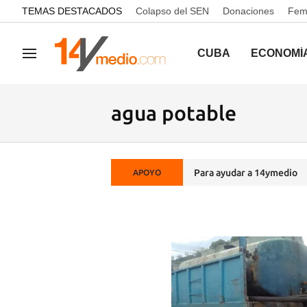
common.go-to-content
TEMAS DESTACADOS
Colapso del SEN
Donaciones
Femi
CUBA
ECONOMÍ
Navegación
agua potable
Para ayudar a 14ymedio
APOYO