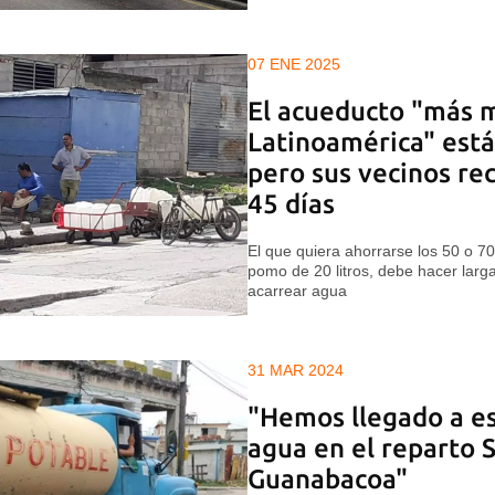
07 ENE 2025
El acueducto "más 
Latinoamérica" está
pero sus vecinos re
45 días
El que quiera ahorrarse los 50 o 7
pomo de 20 litros, debe hacer larg
acarrear agua
31 MAR 2024
"Hemos llegado a es
agua en el reparto 
Guanabacoa"