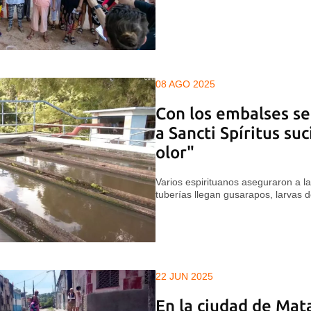
08 AGO 2025
Con los embalses sec
a Sancti Spíritus suc
olor"
Varios espirituanos aseguraron a la
tuberías llegan gusarapos, larvas 
22 JUN 2025
En la ciudad de Mat