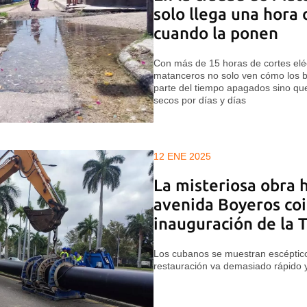
solo llega una hora 
cuando la ponen
Con más de 15 horas de cortes eléc
matanceros no solo ven cómo los 
parte del tiempo apagados sino que
secos por días y días
12 ENE 2025
La misteriosa obra h
avenida Boyeros coi
inauguración de la 
Los cubanos se muestran escéptic
restauración va demasiado rápido 