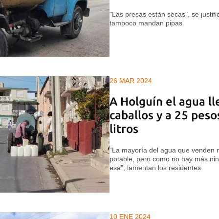
"Las presas están secas", se justifi
tampoco mandan pipas
26 MAR 2024
A Holguín el agua l
caballos y a 25 peso
litros
“La mayoría del agua que venden n
potable, pero como no hay más n
esa”, lamentan los residentes
10 ENE 2024