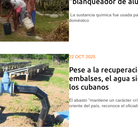
"blanqueador de al
La sustancia química fue usada pa
doméstico
22 OCT 2025
Pese a la recuperaci
embalses, el agua si
los cubanos
El abasto “mantiene un carácter crít
oriente del país, reconoce el oficia