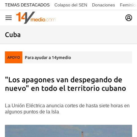
common.go-to-content
TEMAS DESTACADOS
Colapso del SEN
Donaciones
Feminici
Navegación
Cuba
Para ayudar a 14ymedio
APOYO
"Los apagones van despegando de
nuevo" en todo el territorio cubano
La Unión Eléctrica anuncia cortes de hasta siete horas en
algunos puntos de la Isla