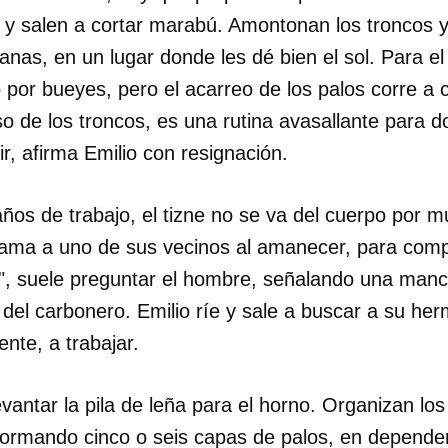
s y salen a cortar marabú. Amontonan los troncos 
nas, en un lugar donde les dé bien el sol. Para el 
por bueyes, pero el acarreo de los palos corre a c
eso de los troncos, es una rutina avasallante para d
ir, afirma Emilio con resignación.
os de trabajo, el tizne no se va del cuerpo por m
lama a uno de sus vecinos al amanecer, para compa
", suele preguntar el hombre, señalando una manc
 del carbonero. Emilio ríe y sale a buscar a su he
te, a trabajar.
dar como favorito
evantar la pila de leña para el horno. Organizan los
 poder guardar como favorito, primero has de iniciar sesión con
nformando cinco o seis capas de palos, en dependen
ta de 14ymedio.