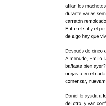
afilan los machete
durante varias sema
carretón remolcado 
Entre el sol y el p
de algo hay que viv
Después de cinco añ
A menudo, Emilio l
bañaste bien ayer?
orejas o en el codo
comenzar, nuevamen
Guar
Daniel lo ayuda a l
Para
del otro, y van co
cuen