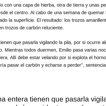
o con una capa de hierba, otra de tierra y unas p
INICIAR SESIÓN
CANCELA
sde el centro. Al cabo de una semana de quemar 
do la superficie. El resultado: los trozos amarill
n trozos de carbón reluciente.
enen que pasarla vigilando la pila, por si ocurre a
o. Mientras todos duermen, Emilio pasa varias noch
ra. Allí debe estar velando por si explota el horno
dría pasar el carbón y echarse a perder", sentenci
 entera tienen que pasarla vigila