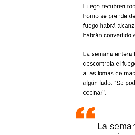
Luego recubren tod
horno se prende de
fuego habrá alcanza
habrán convertido e
La semana entera ti
descontrola el fueg
a las lomas de made
algún lado. "Se po
cocinar".
La semana