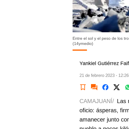
Entre el sol y el peso de los t
(14ymedio)
Yankiel Gutiérrez Fai
21 de febrero 2023 - 12:26
CAMAJUANÍ/
Las 
oficio: ásperas, f
amanecer junto con
pueblo a pocos kil