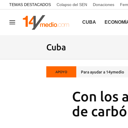
common.go-to-content
TEMAS DESTACADOS
Colapso del SEN
Donaciones
Femi
CUBA
ECONOMÍ
Navegación
Cuba
Para ayudar a 14ymedio
APOYO
Con los 
de carbó