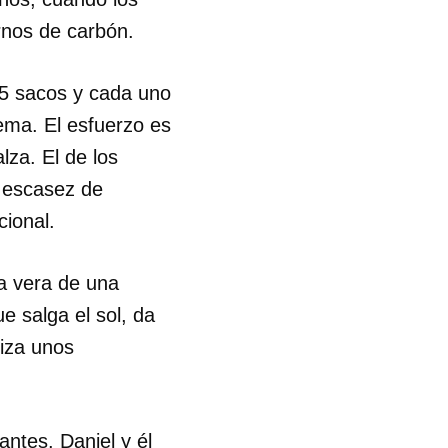
rnos de carbón.
25 sacos y cada uno
ema. El esfuerzo es
lza. El de los
a escasez de
cional.
la vera de una
e salga el sol, da
iza unos
ntes. Daniel y él