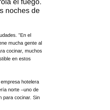
ola el fuego.
as noches de
iudades. "En el
iene mucha gente al
ra cocinar, muchos
tible en estos
a empresa hotelera
ería norte –uno de
n para cocinar. Sin