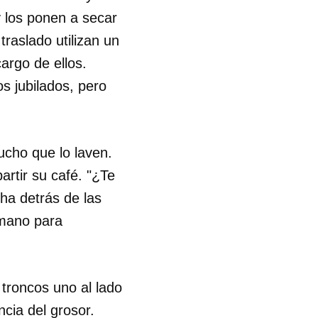
y los ponen a secar
traslado utilizan un
argo de ellos.
os jubilados, pero
ucho que lo laven.
rtir su café. "¿Te
ha detrás de las
rmano para
 troncos uno al lado
 tu
cia del grosor.