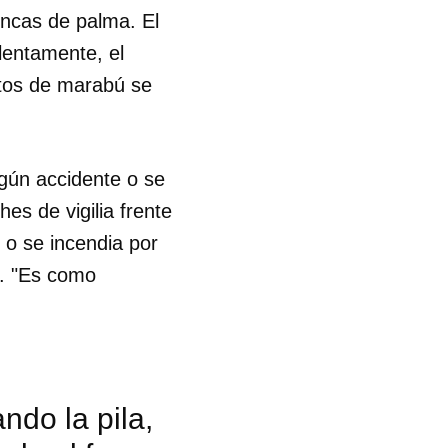
encas de palma. El
R
lentamente, el
entos de marabú se
lgún accidente o se
es de vigilia frente
 o se incendia por
a. "Es como
ndo la pila,