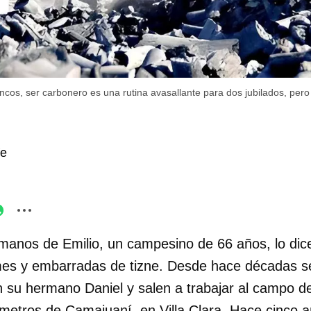
roncos, ser carbonero es una rutina avasallante para dos jubilados, per
fe
manos de Emilio, un campesino de 66 años, lo dic
irmes y embarradas de tizne. Desde hace décadas se
 su hermano Daniel y salen a trabajar al campo de
ómetros de Camajuaní, en Villa Clara. Hace cinco 