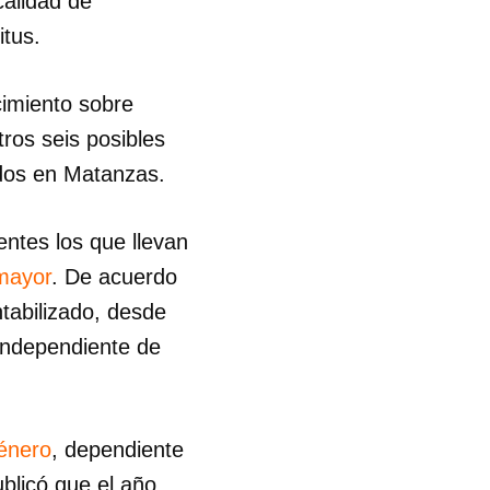
calidad de
itus.
cimiento sobre
tros seis posibles
dos en Matanzas.
entes los que llevan
mayor
. De acuerdo
tabilizado, desde
 independiente de
énero
, dependiente
 tu
ublicó que el año