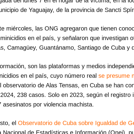
ada del lunes 7 en el hogar de la víctima, en la lo
nicipio de Yaguajay, de la provincia de Sancti Spír
ste miércoles, las ONG agregaron que tienen cono
eminicidios en el país, y señalaron que investigan o
as, Camagüey, Guantánamo, Santiago de Cuba y 
formación, son las plataformas y medios independi
inicidios en el país, cuyo número real
se presume 
l observatorio de Alas Tensas, en Cuba se han con
 2024, 238 casos. Solo en 2023, según el registro
7 asesinatos por violencia machista.
dar como favorito
sto, el
Observatorio de Cuba sobre Igualdad de G
 poder guardar como favorito, primero has de iniciar sesión con
ta de 14ymedio.
na Nacional de Estadísticas e Información (Onei), p