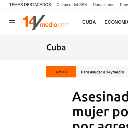
common.go-to-content
TEMAS DESTACADOS
Colapso del SEN
Donaciones
Femi
CUBA
ECONOMÍ
Navegación
Cuba
Para ayudar a 14ymedio
APOYO
Asesinad
mujer po
por agre