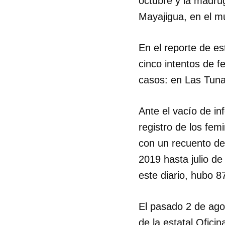
octubre y la madrug
Mayajigua, en el mu
En el reporte de e
cinco intentos de f
casos: en Las Tun
Ante el vacío de in
registro de los fem
con un recuento de
2019 hasta julio de
este diario, hubo 8
Guar
El pasado 2 de ago
Para
cuen
de la estatal Ofici