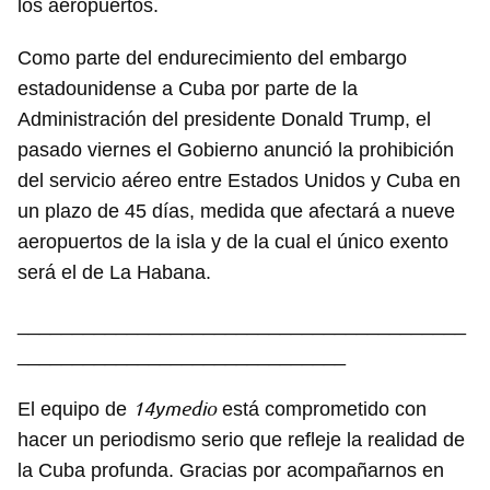
los aeropuertos.
Como parte del endurecimiento del embargo
estadounidense a Cuba por parte de la
Administración del presidente Donald Trump, el
pasado viernes el Gobierno anunció la prohibición
del servicio aéreo entre Estados Unidos y Cuba en
un plazo de 45 días, medida que afectará a nueve
aeropuertos de la isla y de la cual el único exento
será el de La Habana.
Guardar como favorito
_________________________________________
______________________________
Para poder guardar como favorito, primero has de
iniciar sesión con tu cuenta de 14ymedio.
14ymedio
El equipo de
está comprometido con
INICIAR SESIÓN
CANCELAR
hacer un periodismo serio que refleje la realidad de
la Cuba profunda. Gracias por acompañarnos en