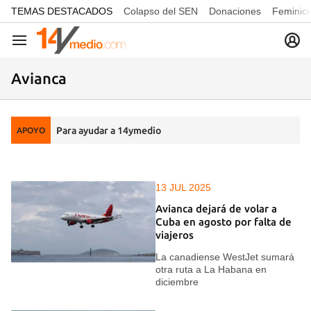
common.go-to-content
TEMAS DESTACADOS
Colapso del SEN
Donaciones
Feminici
Navegación
Avianca
Para ayudar a 14ymedio
APOYO
13 JUL 2025
Avianca dejará de volar a
Cuba en agosto por falta de
viajeros
La canadiense WestJet sumará
otra ruta a La Habana en
diciembre