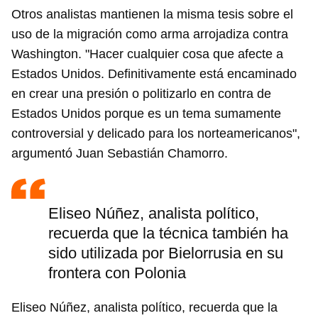
Guardar como favorito
Otros analistas mantienen la misma tesis sobre el
uso de la migración como arma arrojadiza contra
Para poder guardar como favorito, primero has de
iniciar sesión con tu cuenta de 14ymedio.
Washington. "Hacer cualquier cosa que afecte a
Estados Unidos. Definitivamente está encaminado
INICIAR SESIÓN
CANCELAR
en crear una presión o politizarlo en contra de
Estados Unidos porque es un tema sumamente
controversial y delicado para los norteamericanos",
argumentó Juan Sebastián Chamorro.
Eliseo Núñez, analista político,
recuerda que la técnica también ha
sido utilizada por Bielorrusia en su
frontera con Polonia
Eliseo Núñez, analista político, recuerda que la