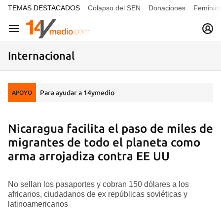
common.go-to-content
TEMAS DESTACADOS
Colapso del SEN
Donaciones
Feminici
Navegación
Internacional
Para ayudar a 14ymedio
APOYO
Nicaragua facilita el paso de miles de
migrantes de todo el planeta como
arma arrojadiza contra EE UU
No sellan los pasaportes y cobran 150 dólares a los
africanos, ciudadanos de ex repúblicas soviéticas y
latinoamericanos