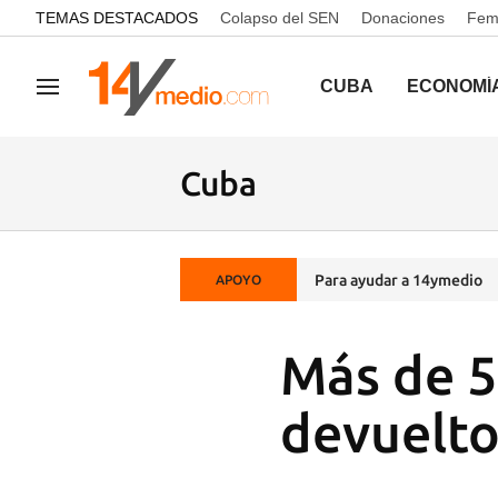
common.go-to-content
TEMAS DESTACADOS
Colapso del SEN
Donaciones
Femi
CUBA
ECONOMÍ
Navegación
Cuba
Para ayudar a 14ymedio
APOYO
Más de 5
devuelto