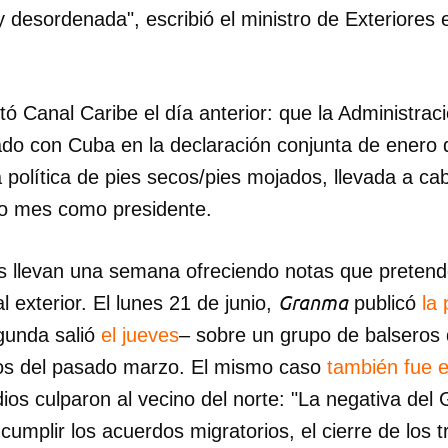
 y desordenada", escribió el ministro de Exteriores 
INICIAR SESIÓN
CANCELA
 Canal Caribe el día anterior: que la Administrac
ado con Cuba en la declaración conjunta de enero 
a política de pies secos/pies mojados, llevada a c
o mes como presidente.
es llevan una semana ofreciendo notas que pretend
Granma
l exterior. El lunes 21 de junio,
publicó
la
egunda salió
el jueves
– sobre un grupo de balseros 
ios del pasado marzo. El mismo caso
también fue e
os culparon al vecino del norte: "La negativa del
umplir los acuerdos migratorios, el cierre de los 