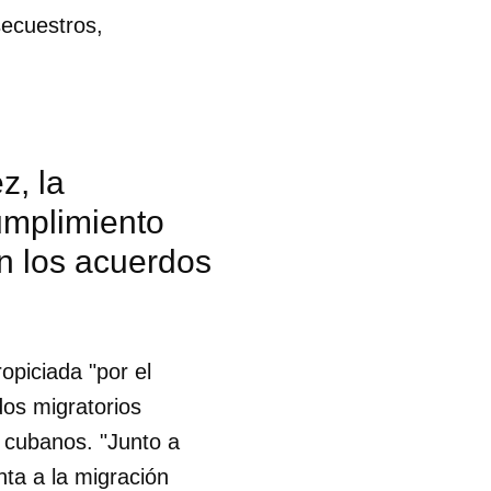
secuestros,
z, la
cumplimiento
n los acuerdos
opiciada "por el
dos migratorios
s cubanos. "Junto a
 tu
nta a la migración