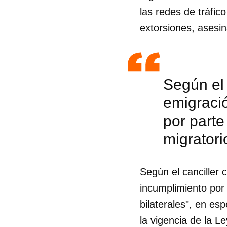
las redes de tráfic
extorsiones, asesin
Según el 
emigració
por parte
migratori
Según el canciller 
incumplimiento por
Guar
bilaterales", en es
Para
la vigencia de la L
cuen