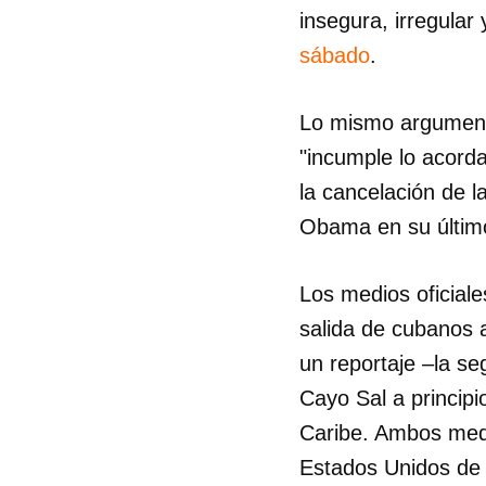
insegura, irregular
sábado
.
Lo mismo argumentó
"incumple lo acord
la cancelación de l
Obama en su últim
Los medios oficial
salida de cubanos a
un reportaje –la s
Cayo Sal a princip
Caribe. Ambos medi
Estados Unidos de c