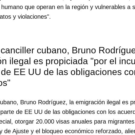
o humano que operan en la región y vulnerables a 
atos y violaciones".
canciller cubano, Bruno Rodrígue
n ilegal es propiciada "por el in
 de EE UU de las obligaciones co
os"
cubano, Bruno Rodríguez, la emigración ilegal es pr
 parte de EE UU de las obligaciones con los acuer
dar como favorito
pecial, otorgar 20.000 visas anuales para migrante
 poder guardar como favorito, primero has de iniciar sesión con
ey de Ajuste y el bloqueo económico reforzado, alie
ta de 14ymedio.