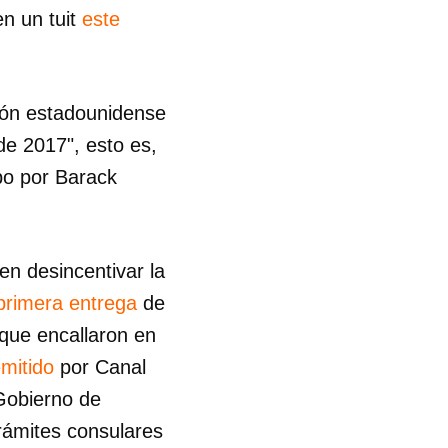
en un tuit
este
R
ión estadounidense
de 2017", esto es,
abo por Barack
en desincentivar la
 primera entrega
de
que encallaron en
mitido
por Canal
 Gobierno de
trámites consulares