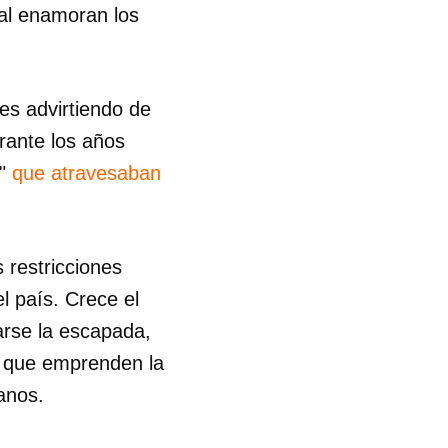
gal enamoran los
es advirtiendo de
urante los años
e"
que atravesaban
 restricciones
l país. Crece el
arse la escapada,
o que emprenden la
anos.