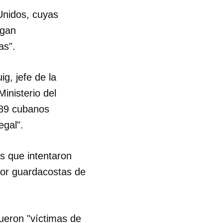
Unidos, cuyas
lgan
as".
ig, jefe de la
Ministerio del
a 89 cubanos
egal".
as que intentaron
por guardacostas de
fueron "víctimas de