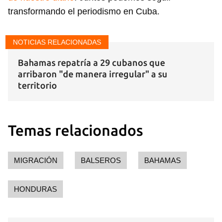
transformando el periodismo en Cuba.
NOTICIAS RELACIONADAS
Bahamas repatría a 29 cubanos que
arribaron "de manera irregular" a su
territorio
Temas relacionados
Guardar como favorito
MIGRACIÓN
BALSEROS
BAHAMAS
Para poder guardar como favorito, primero has de
iniciar sesión con tu cuenta de 14ymedio.
HONDURAS
INICIAR SESIÓN
CANCELAR