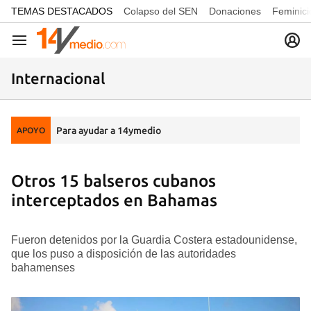
common.go-to-content
TEMAS DESTACADOS
Colapso del SEN
Donaciones
Feminici
Navegación
Internacional
Para ayudar a 14ymedio
APOYO
Otros 15 balseros cubanos
interceptados en Bahamas
Fueron detenidos por la Guardia Costera estadounidense,
que los puso a disposición de las autoridades
bahamenses