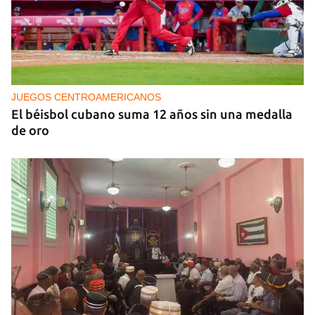
NICARAGUA
EE UU propone a la OEA convocar a los
cancilleres para "tomar medidas" contra las
decisiones de Ortega
JUEGOS CENTROAMERICANOS
El béisbol cubano suma 12 años sin una medalla
de oro