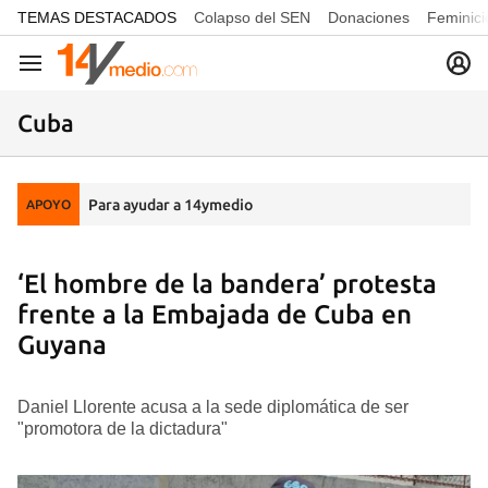
common.go-to-content
TEMAS DESTACADOS
Colapso del SEN
Donaciones
Feminici
Navegación
Cuba
Para ayudar a 14ymedio
APOYO
‘El hombre de la bandera’ protesta
frente a la Embajada de Cuba en
Guyana
Daniel Llorente acusa a la sede diplomática de ser
"promotora de la dictadura"