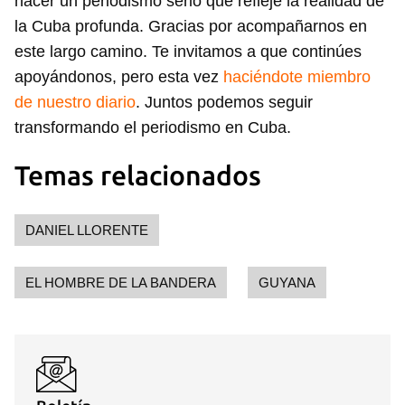
hacer un periodismo serio que refleje la realidad de
la Cuba profunda. Gracias por acompañarnos en
este largo camino. Te invitamos a que continúes
Guardar como favorito
apoyándonos, pero esta vez
haciéndote miembro
Para poder guardar como favorito, primero has de
de nuestro diario
. Juntos podemos seguir
iniciar sesión con tu cuenta de 14ymedio.
transformando el periodismo en Cuba.
INICIAR SESIÓN
CANCELAR
Temas relacionados
DANIEL LLORENTE
EL HOMBRE DE LA BANDERA
GUYANA