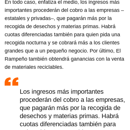
En todo caso, enfatiza el medio, los ingresos más
importantes procederán del cobro a las empresas –
estatales y privadas–, que pagarán más por la
recogida de desechos y materias primas. Habrá
cuotas diferenciadas también para quien pida una
recogida nocturna y se cobrará más a los clientes
grandes que a un pequeño negocio. Por último, El
Rampeño también obtendrá ganancias con la venta
de materiales reciclables.
Los ingresos más importantes
procederán del cobro a las empresas,
que pagarán más por la recogida de
Guardar como favorito
desechos y materias primas. Habrá
Para poder guardar como favorito, primero has de
cuotas diferenciadas también para
iniciar sesión con tu cuenta de 14ymedio.