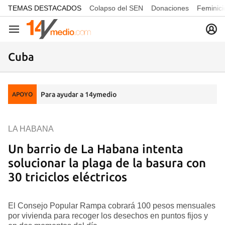
common.go-to-content
TEMAS DESTACADOS
Colapso del SEN
Donaciones
Feminici
Navegación
Cuba
Para ayudar a 14ymedio
APOYO
LA HABANA
Un barrio de La Habana intenta
solucionar la plaga de la basura con
30 triciclos eléctricos
El Consejo Popular Rampa cobrará 100 pesos mensuales
por vivienda para recoger los desechos en puntos fijos y