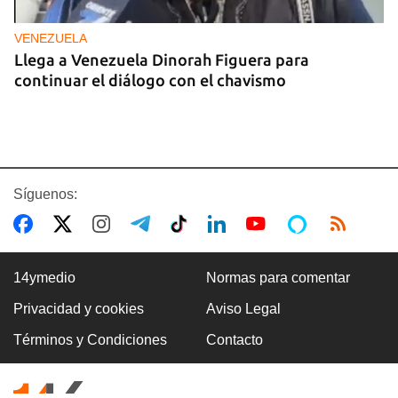
VENEZUELA
Llega a Venezuela Dinorah Figuera para
continuar el diálogo con el chavismo
Síguenos:
14ymedio
Normas para comentar
Privacidad y cookies
Aviso Legal
VILLA CLARA
Términos y Condiciones
Contacto
Dos fallecidos en el derrumbe de un edificio en
ruinas en Villa Clara