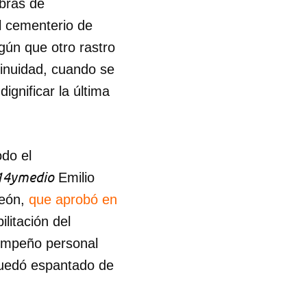
obras de
el cementerio de
gún que otro rastro
inuidad, cuando se
gnificar la última
odo el
14ymedio
Emilio
León,
que aprobó en
litación del
empeño personal
 quedó espantado de