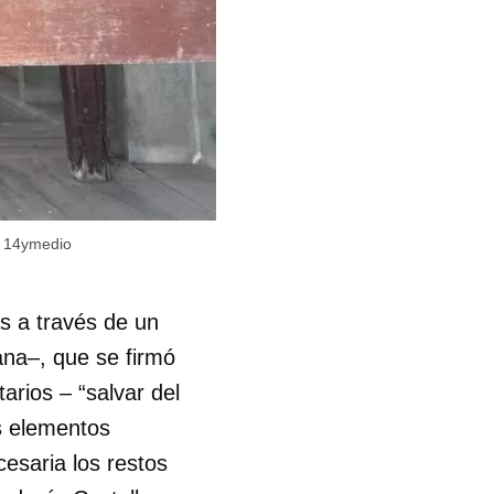
R
/
14ymedio
as a través de un
na–, que se firmó
arios – “salvar del
os elementos
cesaria los restos