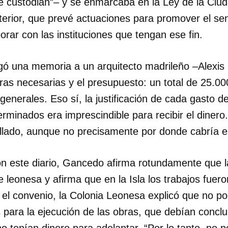
e custodian”– y se enmarcaba en la Ley de la Ciu
terior, que prevé actuaciones para promover el se
orar con las instituciones que tengan ese fin.
rgó una memoria a un arquitecto madrileño –Alexi
ras necesarias y el presupuesto: un total de 25.00
 generales. Eso sí, la justificación de cada gasto 
erminados era imprescindible para recibir el diner
llado, aunque no precisamente por donde cabría 
n este diario, Gancedo afirma rotundamente que l
e leonesa y afirma que en la Isla los trabajos fuer
el convenio, la Colonia Leonesa explicó que no po
 para la ejecución de las obras, que debían conclui
o tenían dinero para adelantar. “Por lo tanto, no 