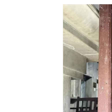
Guar
Para
cuen