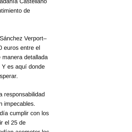
dadanía Castellano
ntimiento de
s Sánchez Verport–
0 euros entre el
de manera detallada
o. Y es aquí donde
esperar.
a responsabilidad
on impecables.
día cumplir con los
r el 25 de
podían acometer los