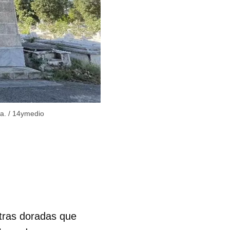
a.
/
14ymedio
etras doradas que