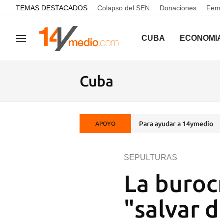
common.go-to-content
TEMAS DESTACADOS
Colapso del SEN
Donaciones
Femi
CUBA
ECONOMÍ
Navegación
Cuba
Para ayudar a 14ymedio
APOYO
SEPULTURAS
La burocr
"salvar 