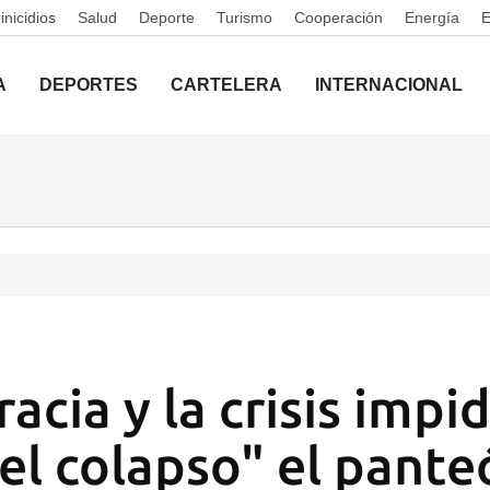
nicidios
Salud
Deporte
Turismo
Cooperación
Energía
A
DEPORTES
CARTELERA
INTERNACIONAL
acia y la crisis impi
del colapso" el pante