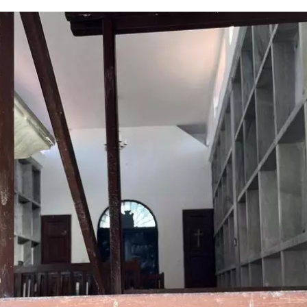
dar como favorito
 poder guardar como favorito, primero has de iniciar sesión con
ta de 14ymedio.