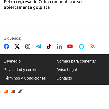
Petro regresa de Cuba con un discurso
abiertamente golpista
Síguenos:
14ymedio
Normas para comentar
Privacidad y cookies
Aviso Legal
14YMEDIO
Términos y Condiciones
Contacto
Edición impresa del 7 de agosto de 2026