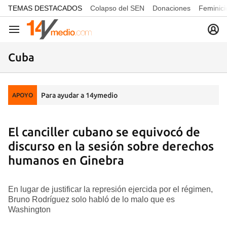
common.go-to-content
TEMAS DESTACADOS
Colapso del SEN
Donaciones
Feminici
Navegación
Cuba
Para ayudar a 14ymedio
APOYO
El canciller cubano se equivocó de
discurso en la sesión sobre derechos
humanos en Ginebra
En lugar de justificar la represión ejercida por el régimen,
Bruno Rodríguez solo habló de lo malo que es
Washington