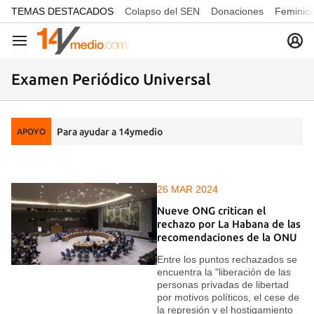
common.go-to-content
TEMAS DESTACADOS
Colapso del SEN
Donaciones
Feminici
Navegación
Examen Periódico Universal
Para ayudar a 14ymedio
APOYO
26 MAR 2024
Nueve ONG critican el
rechazo por La Habana de las
recomendaciones de la ONU
Entre los puntos rechazados se
encuentra la "liberación de las
personas privadas de libertad
por motivos políticos, el cese de
la represión y el hostigamiento