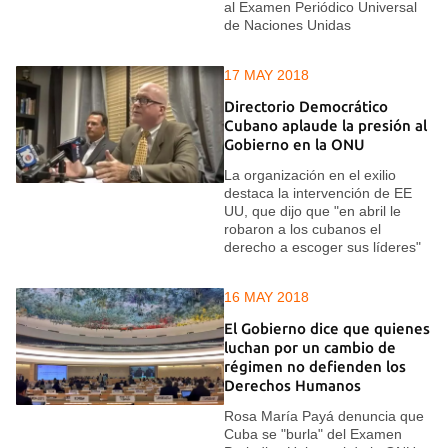
al Examen Periódico Universal
de Naciones Unidas
17 MAY 2018
Directorio Democrático
Cubano aplaude la presión al
Gobierno en la ONU
La organización en el exilio
destaca la intervención de EE
UU, que dijo que "en abril le
robaron a los cubanos el
derecho a escoger sus líderes"
16 MAY 2018
El Gobierno dice que quienes
luchan por un cambio de
régimen no defienden los
Derechos Humanos
Rosa María Payá denuncia que
Cuba se "burla" del Examen