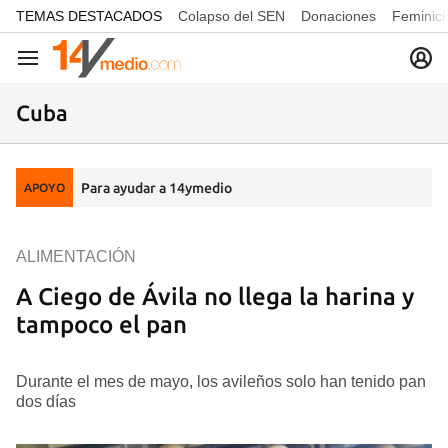
common.go-to-content
TEMAS DESTACADOS
Colapso del SEN
Donaciones
Feminici
Navegación
Cuba
Para ayudar a 14ymedio
APOYO
ALIMENTACIÓN
A Ciego de Ávila no llega la harina y
tampoco el pan
Durante el mes de mayo, los avileños solo han tenido pan
dos días