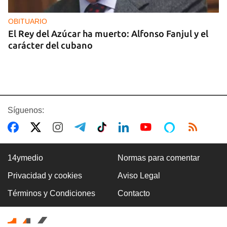
OBITUARIO
El Rey del Azúcar ha muerto: Alfonso Fanjul y el
carácter del cubano
Síguenos:
14ymedio
Normas para comentar
Privacidad y cookies
Aviso Legal
MIGRACIÓN
Términos y Condiciones
Contacto
Desalojan en Uruguay a cubanos que pagaron
hasta 746 dólares a unos falsos propietarios