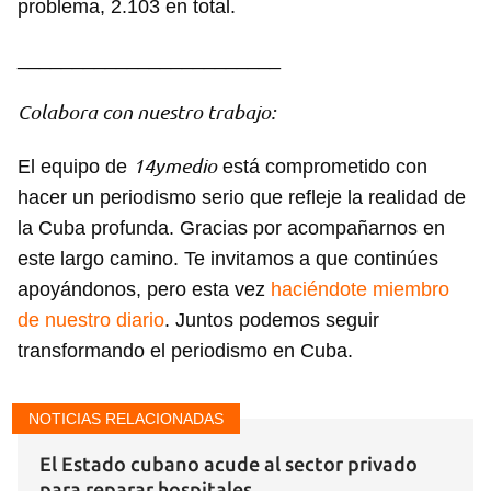
problema, 2.103 en total.
________________________
Colabora con nuestro trabajo:
14ymedio
El equipo de
está comprometido con
hacer un periodismo serio que refleje la realidad de
la Cuba profunda. Gracias por acompañarnos en
Guardar como favorito
este largo camino. Te invitamos a que continúes
apoyándonos, pero esta vez
haciéndote miembro
Para poder guardar como favorito, primero has de
iniciar sesión con tu cuenta de 14ymedio.
de nuestro diario
. Juntos podemos seguir
transformando el periodismo en Cuba.
INICIAR SESIÓN
CANCELAR
NOTICIAS RELACIONADAS
El Estado cubano acude al sector privado
para reparar hospitales