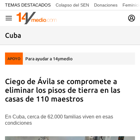
common.go-to-content
TEMAS DESTACADOS
Colapso del SEN
Donaciones
Feminici
Navegación
Cuba
Para ayudar a 14ymedio
APOYO
Ciego de Ávila se compromete a
eliminar los pisos de tierra en las
casas de 110 maestros
En Cuba, cerca de 62.000 familias viven en esas
condiciones