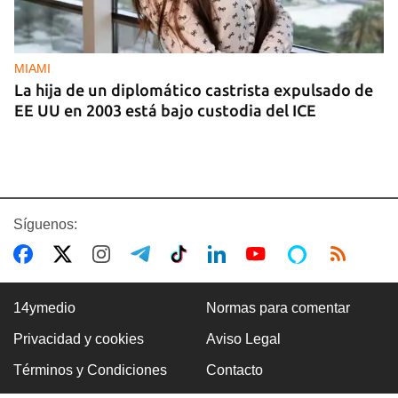
MIAMI
La hija de un diplomático castrista expulsado de
EE UU en 2003 está bajo custodia del ICE
Síguenos:
14ymedio
Normas para comentar
Privacidad y cookies
Aviso Legal
AMÉRICA
Términos y Condiciones
Contacto
Brasil acusa a EE UU de cancelar la visa a su