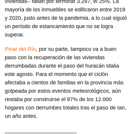
viviendas– faltan por terminar 3.287, el 25%. La
mayoría de los inmuebles se edificaron entre 2019
y 2020, justo antes de la pandemia, a lo cual siguió
un período de estancamiento que no se logra
superar.
Pinar del Río
, por su parte, tampoco va a buen
Guardar como favorito
paso con la recuperación de las viviendas
Para poder guardar como favorito, primero has de
derrumbadas durante el paso del huracán Idalia
iniciar sesión con tu cuenta de 14ymedio.
este agosto. Para el momento que el ciclón
afectaba a cientos de familias en la provincia más
INICIAR SESIÓN
CANCELAR
golpeada por estos eventos meteorológicos, aún
restaba por construirse el 97% de los 12.000
hogares con derrumbes totales tras el paso de Ian,
un año antes.
________________________