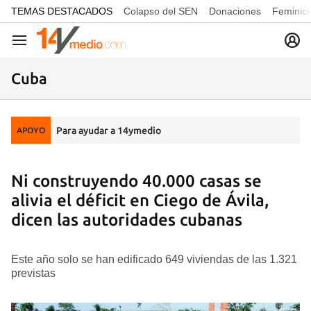
common.go-to-content
TEMAS DESTACADOS
Colapso del SEN
Donaciones
Feminici
Navegación
Cuba
Para ayudar a 14ymedio
APOYO
Ni construyendo 40.000 casas se
alivia el déficit en Ciego de Ávila,
dicen las autoridades cubanas
Este año solo se han edificado 649 viviendas de las 1.321
previstas