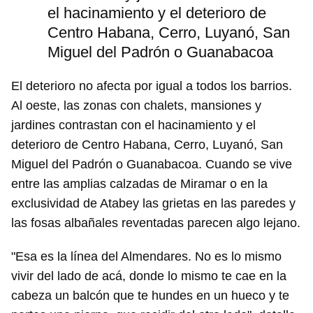
el hacinamiento y el deterioro de
Centro Habana, Cerro, Luyanó, San
Miguel del Padrón o Guanabacoa
Guardar como favorito
El deterioro no afecta por igual a todos los barrios.
Al oeste, las zonas con chalets, mansiones y
Para poder guardar como favorito, primero has de
iniciar sesión con tu cuenta de 14ymedio.
jardines contrastan con el hacinamiento y el
deterioro de Centro Habana, Cerro, Luyanó, San
INICIAR SESIÓN
CANCELAR
Miguel del Padrón o Guanabacoa. Cuando se vive
entre las amplias calzadas de Miramar o en la
exclusividad de Atabey las grietas en las paredes y
las fosas albañales reventadas parecen algo lejano.
"Esa es la línea del Almendares. No es lo mismo
vivir del lado de acá, donde lo mismo te cae en la
cabeza un balcón que te hundes en un hueco y te