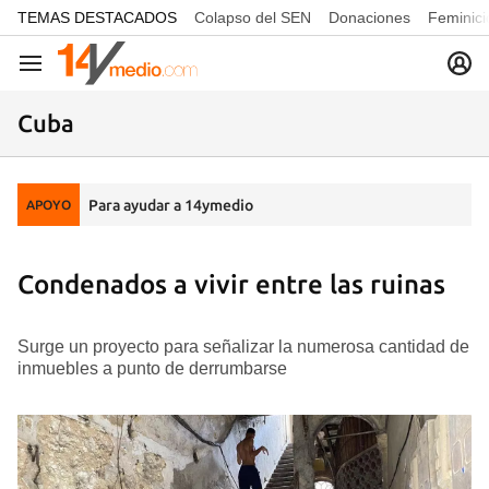
common.go-to-content
TEMAS DESTACADOS
Colapso del SEN
Donaciones
Feminici
Navegación
Cuba
Para ayudar a 14ymedio
APOYO
Condenados a vivir entre las ruinas
Surge un proyecto para señalizar la numerosa cantidad de
inmuebles a punto de derrumbarse