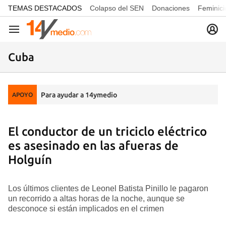
common.go-to-content
TEMAS DESTACADOS
Colapso del SEN
Donaciones
Feminici
Navegación
Cuba
Para ayudar a 14ymedio
APOYO
El conductor de un triciclo eléctrico
es asesinado en las afueras de
Holguín
Los últimos clientes de Leonel Batista Pinillo le pagaron
un recorrido a altas horas de la noche, aunque se
desconoce si están implicados en el crimen