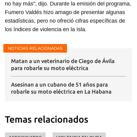
no hay más", dijo. Durante la emisión del programa,
Fumero Valdés hizo amago de presentar algunas
estadísticas, pero no ofreció cifras específicas de
los índices de violencia en la Isla.
NOTICIAS RELACIONADAS
Matan a un veterinario de Ciego de Ávila
Guardar como favorito
para robarle su moto eléctrica
Para poder guardar como favorito, primero has de
iniciar sesión con tu cuenta de 14ymedio.
Asesinan a un cubano de 51 años para
robarle su moto eléctrica en La Habana
INICIAR SESIÓN
CANCELAR
Temas relacionados