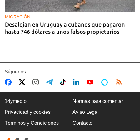
MIGRACIÓN
Desalojan en Uruguay a cubanos que pagaron
hasta 746 dólares a unos falsos propietarios
Síguenos:
14ymedio
Normas para comentar
Privacidad y cookies
Aviso Legal
COLOMBIA
Términos y Condiciones
Contacto
Desactivan autobús bomba en carretera cercana
a Cali, donde será investido De la Espriella